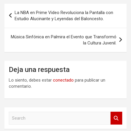
Navegación
La NBA en Prime Video Revoluciona la Pantalla con
de
Estudio Alucinante y Leyendas del Baloncesto.
entradas
Música Sinfónica en Palmira el Evento que Transformó
la Cultura Juvenil.
Deja una respuesta
Lo siento, debes estar
conectado
para publicar un
comentario.
S
e
a