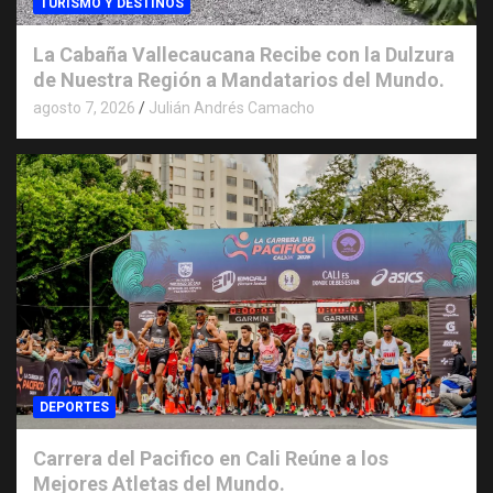
TURISMO Y DESTINOS
La Cabaña Vallecaucana Recibe con la Dulzura
de Nuestra Región a Mandatarios del Mundo.
agosto 7, 2026
Julián Andrés Camacho
DEPORTES
Carrera del Pacifico en Cali Reúne a los
Mejores Atletas del Mundo.