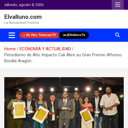
sábado, agosto 8, 2026
Elvalluno.com
La Actualidad Positiva.
En Vivo TimecasTV
ElVallunoTv
Home
ECONOMIA Y ACTUALIDAD
Periodismo de Alto Impacto Cali Abre su Gran Premio Alfonso
Bonilla Aragón.
Skip
to
content