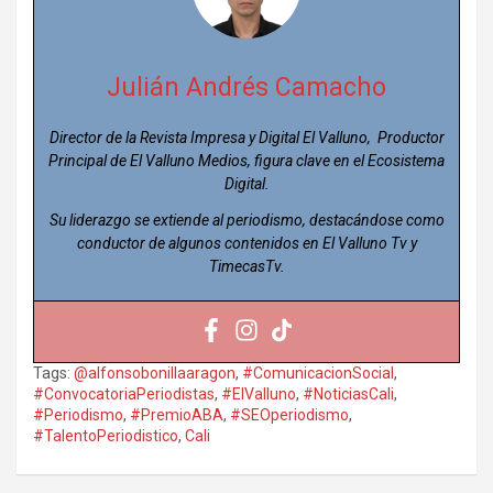
Julián Andrés Camacho
Director de la Revista Impresa y Digital El Valluno, Productor
Principal de El Valluno Medios, figura clave en el Ecosistema
Digital.
Su liderazgo se extiende al periodismo, destacándose como
conductor de algunos contenidos en El Valluno Tv y
TimecasTv.
Tags:
@alfonsobonillaaragon
,
#ComunicacionSocial
,
#ConvocatoriaPeriodistas
,
#ElValluno
,
#NoticiasCali
,
#Periodismo
,
#PremioABA
,
#SEOperiodismo
,
#TalentoPeriodistico
,
Cali