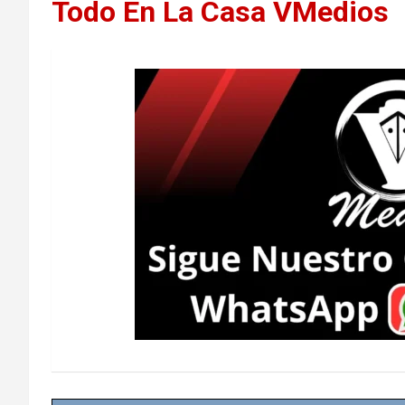
Todo En La Casa VMedios