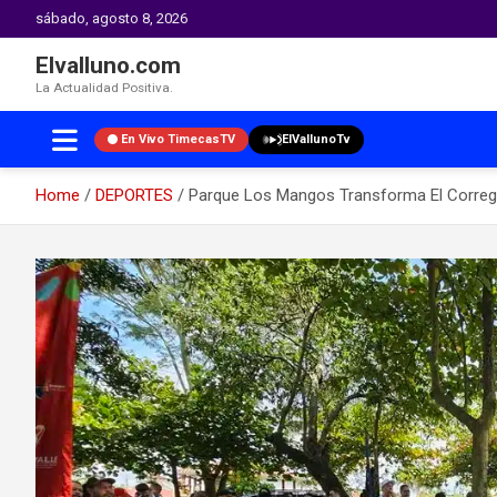
sábado, agosto 8, 2026
Elvalluno.com
La Actualidad Positiva.
En Vivo TimecasTV
ElVallunoTv
Home
DEPORTES
Parque Los Mangos Transforma El Corregi
Skip
to
content