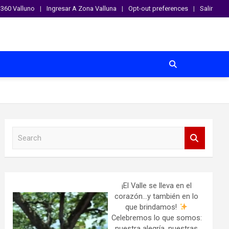
360 Valluno
Ingresar A Zona Valluna
Opt-out preferences
Salir
S
e
a
r
c
h
¡El Valle se lleva en el
corazón…y también en lo
que brindamos!
Celebremos lo que somos:
nuestra alegría, nuestras