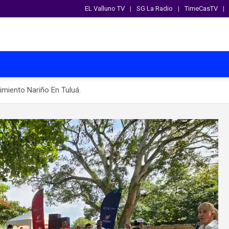
EL Valluno TV
SG La Radio
TimeCasTV
miento Nariño En Tuluá.