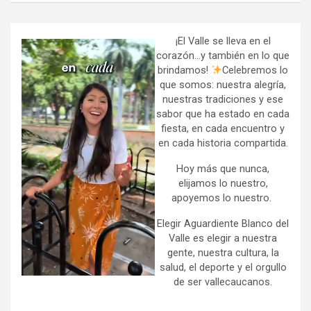
r
c
h
¡El Valle se lleva en el
corazón…y también en lo que
brindamos!
Celebremos lo
que somos: nuestra alegría,
nuestras tradiciones y ese
sabor que ha estado en cada
fiesta, en cada encuentro y
en cada historia compartida.
Hoy más que nunca,
elijamos lo nuestro,
apoyemos lo nuestro.
Elegir Aguardiente Blanco del
Valle es elegir a nuestra
gente, nuestra cultura, la
salud, el deporte y el orgullo
de ser vallecaucanos.