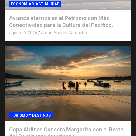
ECONOMIA Y ACTUALIDAD
Avianca aterriza en el Petronio con Más
Conectividad para la Cultura del Pacífico.
agosto 6, 2026
Julián Andrés Camacho
TURISMO Y DESTINOS
Copa Airlines Conecta Margarita con el Resto