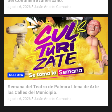
del Continente Americano.
agosto 6, 2026
Julián Andrés Camacho
CULTURA
Semana del Teatro de Palmira Llena de Arte
las Calles del Municipio.
agosto 6, 2026
Julián Andrés Camacho