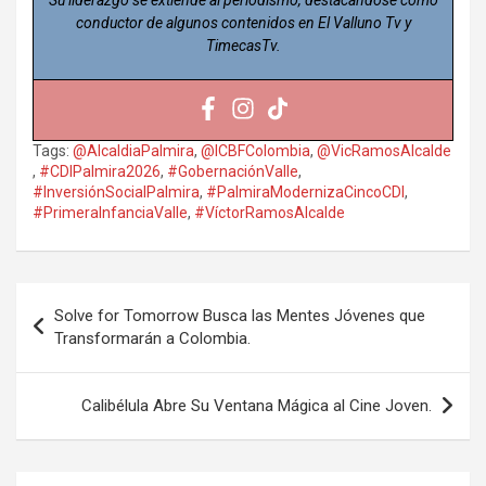
Su liderazgo se extiende al periodismo, destacándose como
conductor de algunos contenidos en El Valluno Tv y
TimecasTv.
Tags:
@AlcaldiaPalmira
,
@ICBFColombia
,
@VicRamosAlcalde
,
#CDIPalmira2026
,
#GobernaciónValle
,
#InversiónSocialPalmira
,
#PalmiraModernizaCincoCDI
,
#PrimeraInfanciaValle
,
#VíctorRamosAlcalde
Navegación
Solve for Tomorrow Busca las Mentes Jóvenes que
de
Transformarán a Colombia.
entradas
Calibélula Abre Su Ventana Mágica al Cine Joven.