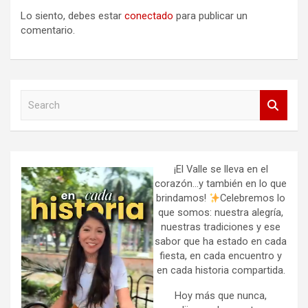
Lo siento, debes estar
conectado
para publicar un
comentario.
S
e
a
r
c
h
¡El Valle se lleva en el
corazón…y también en lo que
brindamos!
Celebremos lo
que somos: nuestra alegría,
nuestras tradiciones y ese
sabor que ha estado en cada
fiesta, en cada encuentro y
en cada historia compartida.
Hoy más que nunca,