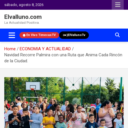
sábado, agosto 8, 2026
Elvalluno.com
La Actualidad Positiva.
En Vivo TimecasTV
ElVallunoTv
Home
ECONOMIA Y ACTUALIDAD
Navidad Recorre Palmira con una Ruta que Anima Cada Rincón
de la Ciudad.
Skip
to
content