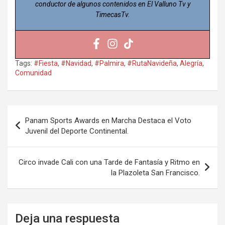
conductor de algunos contenidos en El Valluno Tv y
TimecasTv.
Tags:
#Fiesta
,
#Navidad
,
#Palmira
,
#RutaNavideña
,
Alegría
,
Comunidad
Navegación
Panam Sports Awards en Marcha Destaca el Voto
de
Juvenil del Deporte Continental.
entradas
Circo invade Cali con una Tarde de Fantasía y Ritmo en
la Plazoleta San Francisco.
Deja una respuesta