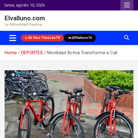
lunes, agosto 10, 2026
Elvalluno.com
La Actualidad Positiva.
En Vivo TimecasTV
ElVallunoTv
Home
DEPORTES
Movilidad Activa Transforma a Cali.
Skip
to
content