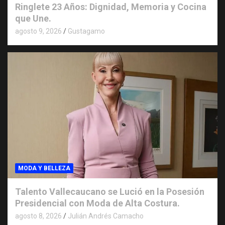
Ringlete 23 Años: Dignidad, Memoria y Cocina
que Une.
agosto 9, 2026
Gustagamo
MODA Y BELLEZA
Talento Vallecaucano se Lució en la Posesión
Presidencial con Moda de Alta Costura.
agosto 8, 2026
Julián Andrés Camacho