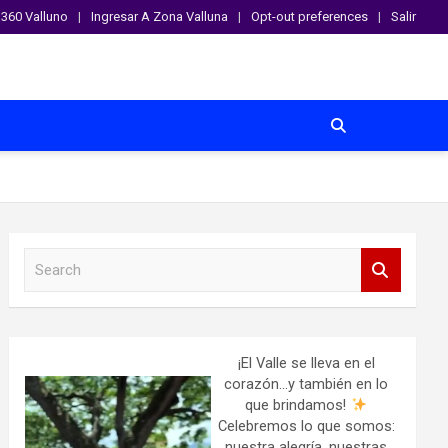
360 Valluno
Ingresar A Zona Valluna
Opt-out preferences
Salir
S
e
a
r
c
h
¡El Valle se lleva en el
corazón…y también en lo
que brindamos!
Celebremos lo que somos:
nuestra alegría, nuestras