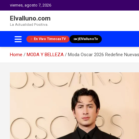
viernes, agosto 7, 2026
Elvalluno.com
La Actualidad Positiva.
En Vivo TimecasTV
ElVallunoTv
Home
MODA Y BELLEZA
Moda Oscar 2026 Redefine Nuevas 
Skip
to
content