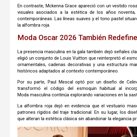
En contraste,
Mckenna Grace
apareció con un vestido ros
visuales asociados a la estética de los años noventa
contemporáneas. Las líneas suaves y el tono pastel situa
la alfombra roja.
Moda Oscar 2026 También Redefine 
La presencia masculina en la gala también dejó señales cla
eligió un conjunto de
Louis Vuitton
que reinterpretó el esm
ornamentales, cadenas decorativas y una estructura mar
históricos adaptados al contexto contemporáneo.
Por su parte,
Paul Mescal
optó por un diseño de
Celin
transformó el código del esmoquin habitual al incor
Moda masculina continúa explorando variaciones en la sast
La alfombra roja dejó en evidencia que el vestuario mas
patrones rígidos del traje tradicional. En su lugar, los d
que alteran la estética clásica sin abandonar la elegancia p