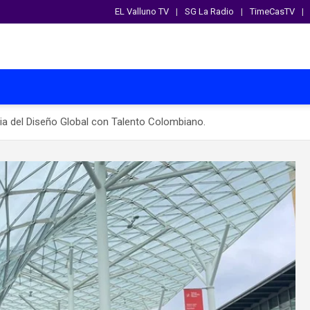
EL Valluno TV
SG La Radio
TimeCasTV
ia del Diseño Global con Talento Colombiano.