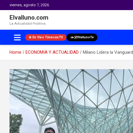
viernes, agosto 7, 2026
Elvalluno.com
La Actualidad Positiva.
En Vivo TimecasTV
ElVallunoTv
Home
ECONOMIA Y ACTUALIDAD
Milano Lidera la Vanguard
Skip
to
content