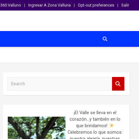
360 Valluno
Ingresar A Zona Valluna
Opt-out preferences
Salir
S
e
a
r
c
h
¡El Valle se lleva en el
corazón…y también en lo
que brindamos!
Celebremos lo que somos:
nuestra alegría, nuestras