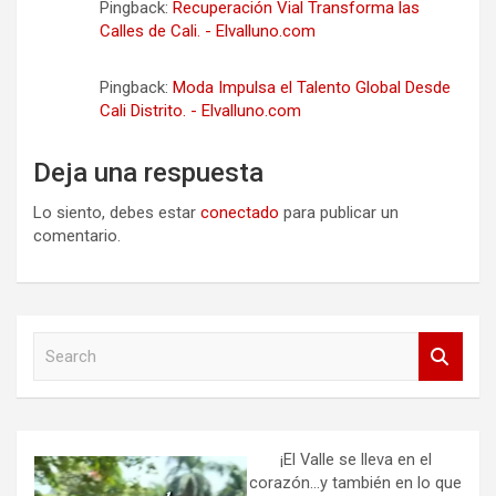
Pingback:
Recuperación Vial Transforma las
Calles de Cali. - Elvalluno.com
Pingback:
Moda Impulsa el Talento Global Desde
Cali Distrito. - Elvalluno.com
Deja una respuesta
Lo siento, debes estar
conectado
para publicar un
comentario.
S
e
a
r
c
h
¡El Valle se lleva en el
corazón…y también en lo que