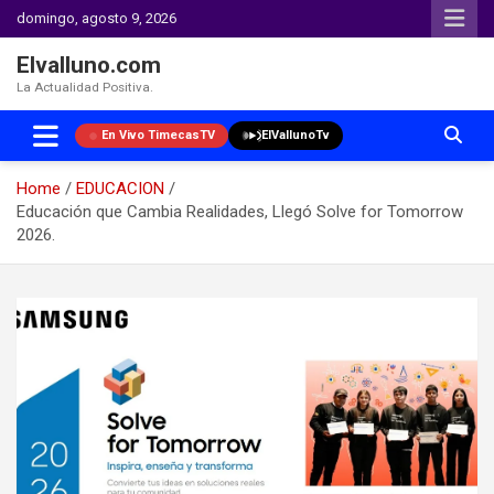
domingo, agosto 9, 2026
Elvalluno.com
La Actualidad Positiva.
En Vivo TimecasTV
ElVallunoTv
Home
EDUCACION
Educación que Cambia Realidades, Llegó Solve for Tomorrow
2026.
Skip
to
content