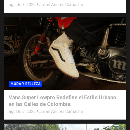
agosto 8, 2026
Julián Andrés Camacho
MODA Y BELLEZA
Vans Super Lowpro Redefine el Estilo Urbano
en las Calles de Colombia.
agosto 7, 2026
Julián Andrés Camacho