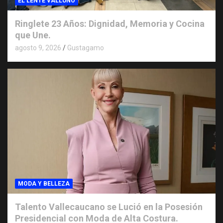
EL LENTE VALLUNO
Ringlete 23 Años: Dignidad, Memoria y Cocina
que Une.
agosto 9, 2026
Gustagamo
MODA Y BELLEZA
Talento Vallecaucano se Lució en la Posesión
Presidencial con Moda de Alta Costura.