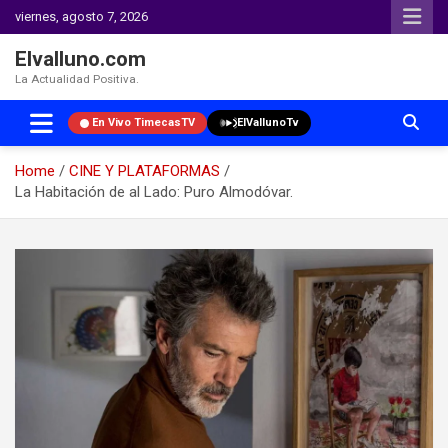
viernes, agosto 7, 2026
Elvalluno.com
La Actualidad Positiva.
En Vivo TimecasTV
ElVallunoTv
Home
CINE Y PLATAFORMAS
La Habitación de al Lado: Puro Almodóvar.
Skip
to
content