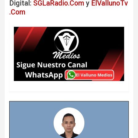
Digital:
SGLaRadio.Com
y
ElVallunoTv
.Com