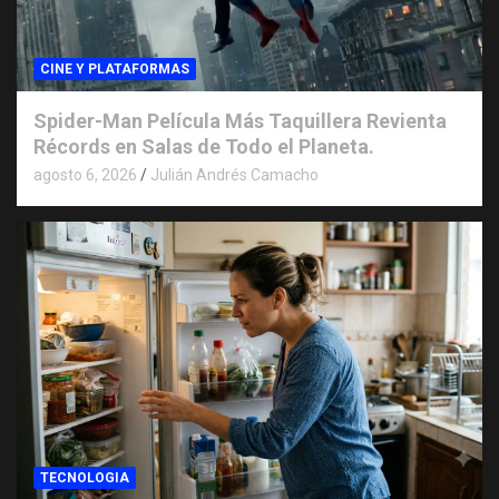
CINE Y PLATAFORMAS
Spider-Man Película Más Taquillera Revienta
Récords en Salas de Todo el Planeta.
agosto 6, 2026
Julián Andrés Camacho
TECNOLOGIA