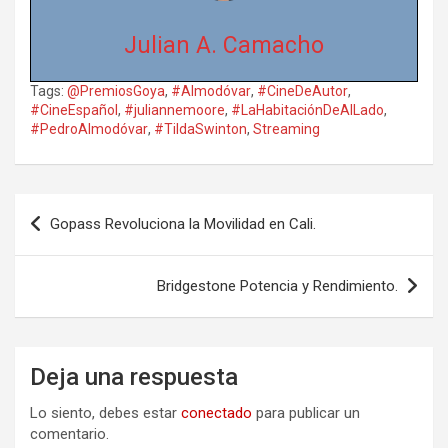
Julian A. Camacho
Tags:
@PremiosGoya
,
#Almodóvar
,
#CineDeAutor
,
#CineEspañol
,
#juliannemoore
,
#LaHabitaciónDeAlLado
,
#PedroAlmodóvar
,
#TildaSwinton
,
Streaming
Navegación
Gopass Revoluciona la Movilidad en Cali.
de
entradas
Bridgestone Potencia y Rendimiento.
Deja una respuesta
Lo siento, debes estar
conectado
para publicar un
comentario.