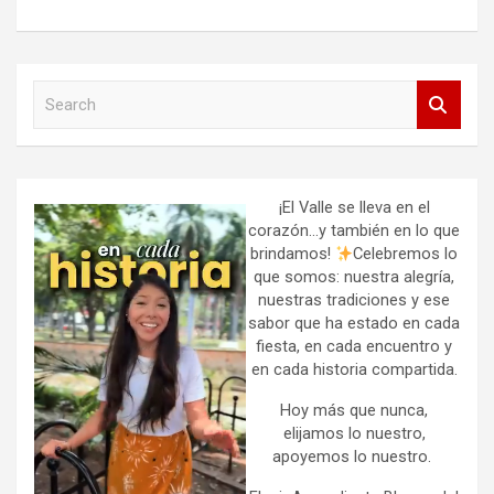
S
e
a
r
c
h
¡El Valle se lleva en el
corazón…y también en lo que
brindamos!
Celebremos lo
que somos: nuestra alegría,
nuestras tradiciones y ese
sabor que ha estado en cada
fiesta, en cada encuentro y
en cada historia compartida.
Hoy más que nunca,
elijamos lo nuestro,
apoyemos lo nuestro.