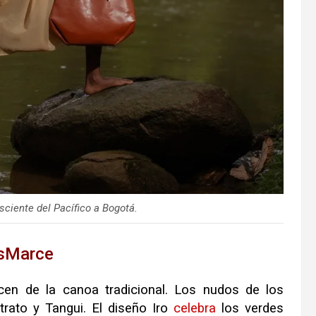
sciente del Pacífico a Bogotá.
risMarce
en de la canoa tradicional
.
Los nudos de los
rato y Tangui
.
El diseño Iro
celebra
los verdes