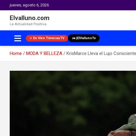
jueves, agosto 6, 2026
Elvalluno.com
La Actualidad Positiva.
En Vivo TimecasTV
ElVallunoTv
Home
MODA Y BELLEZA
KrisMarce Lleva el Lujo Consciente
Skip
to
content