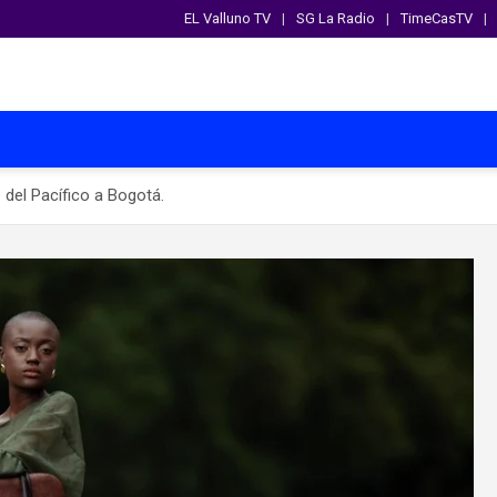
EL Valluno TV
SG La Radio
TimeCasTV
 del Pacífico a Bogotá.