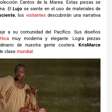
colección Cantos de la Marea
.
Estas piezas se
ina
.
El
Lujo
se siente en el uso de materiales de
nciente
, los
visitantes
descubrirán una narrativa
e a su comunidad del Pacífico
.
Sus diseños
ética
muy moderna y elegante
.
Logra piezas
rdinario de nuestra gente costera
.
KrisMarce
 de clase
mundial
.