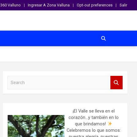
360 Valluno
Ingresar A Zona Valluna
Opt-out preferences
Salir
S
e
a
r
c
h
¡El Valle se lleva en el
corazón…y también en lo
que brindamos!
Celebremos lo que somos:
nuestra alegría, nuestras