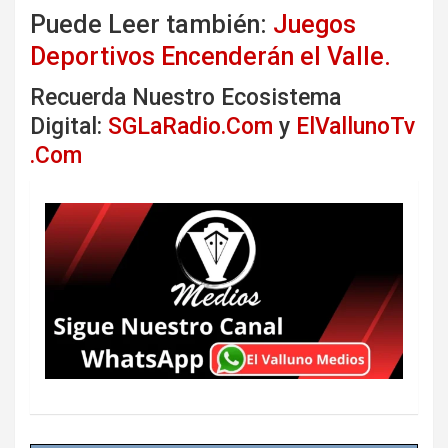
Puede Leer también:
Juegos
Deportivos Encenderán el Valle.
Recuerda Nuestro Ecosistema
Digital:
SGLaRadio.Com
y
ElVallunoTv
.Com