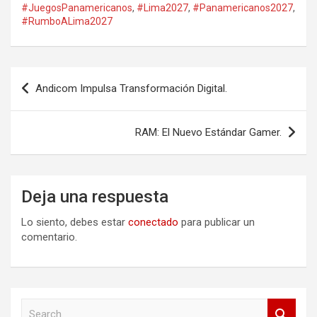
#JuegosPanamericanos
,
#Lima2027
,
#Panamericanos2027
,
#RumboALima2027
Navegación
Andicom Impulsa Transformación Digital.
de
entradas
RAM: El Nuevo Estándar Gamer.
Deja una respuesta
Lo siento, debes estar
conectado
para publicar un
comentario.
S