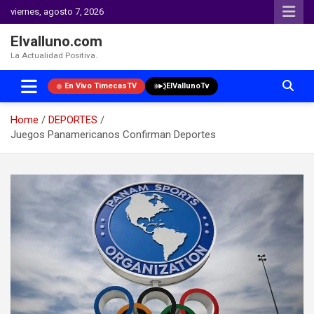
viernes, agosto 7, 2026
Elvalluno.com
La Actualidad Positiva.
En Vivo TimecasTV
ElVallunoTv
Home
DEPORTES
Juegos Panamericanos Confirman Deportes
Skip
to
content