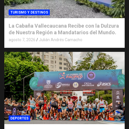
TURISMO Y DESTINOS
La Cabaña Vallecaucana Recibe con la Dulzura
de Nuestra Región a Mandatarios del Mundo.
agosto 7, 2026
Julián Andrés Camacho
DEPORTES