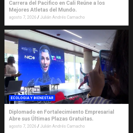
Carrera del Pacifico en Cali Reúne a los
Mejores Atletas del Mundo.
agosto 7, 2026
Julián Andrés Camacho
ECOLOGIA Y BIENESTAR
Diplomado en Fortalecimiento Empresarial
Abre sus Últimas Plazas Gratuitas.
agosto 7, 2026
Julián Andrés Camacho