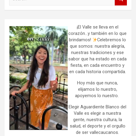
e
a
r
c
h
¡El Valle se lleva en el
corazón…y también en lo que
brindamos!
Celebremos lo
que somos: nuestra alegría,
nuestras tradiciones y ese
sabor que ha estado en cada
fiesta, en cada encuentro y
en cada historia compartida.
Hoy más que nunca,
elijamos lo nuestro,
apoyemos lo nuestro.
Elegir Aguardiente Blanco del
Valle es elegir a nuestra
gente, nuestra cultura, la
salud, el deporte y el orgullo
de ser vallecaucanos.