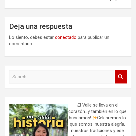
Deja una respuesta
Lo siento, debes estar
conectado
para publicar un
comentario.
S
e
a
r
c
h
¡El Valle se lleva en el
corazón…y también en lo que
brindamos!
Celebremos lo
que somos: nuestra alegría,
nuestras tradiciones y ese