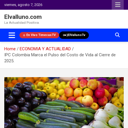
viernes, agosto 7, 2026
Elvalluno.com
La Actualidad Positiva.
En Vivo TimecasTV
ElVallunoTv
Home
ECONOMIA Y ACTUALIDAD
IPC Colombia Marca el Pulso del Costo de Vida al Cierre de
2025.
Skip
to
content