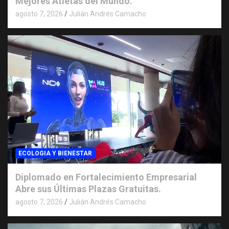
Mejores Atletas del Mundo.
agosto 7, 2026
Julián Andrés Camacho
ECOLOGIA Y BIENESTAR
Diplomado en Fortalecimiento Empresarial
Abre sus Últimas Plazas Gratuitas.
agosto 7, 2026
Julián Andrés Camacho