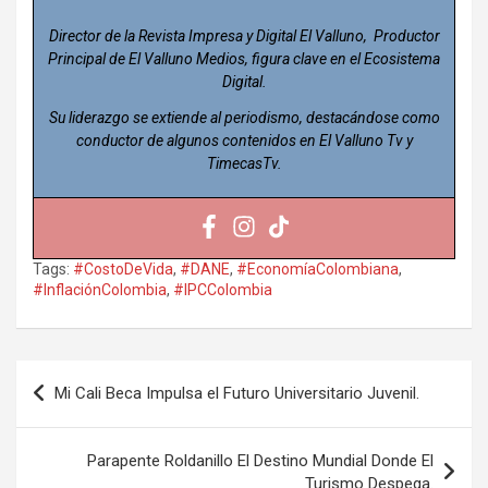
Director de la Revista Impresa y Digital El Valluno, Productor
Principal de El Valluno Medios, figura clave en el Ecosistema
Digital.
Su liderazgo se extiende al periodismo, destacándose como
conductor de algunos contenidos en El Valluno Tv y
TimecasTv.
Tags:
#CostoDeVida
,
#DANE
,
#EconomíaColombiana
,
#InflaciónColombia
,
#IPCColombia
Navegación
Mi Cali Beca Impulsa el Futuro Universitario Juvenil.
de
entradas
Parapente Roldanillo El Destino Mundial Donde El
Turismo Despega.