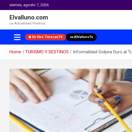
viernes, agosto 7, 2026
Elvalluno.com
La Actualidad Positiva.
En Vivo TimecasTV
ElVallunoTv
Home
TURISMO Y DESTINOS
Informalidad Golpea Duro al T
Skip
to
content