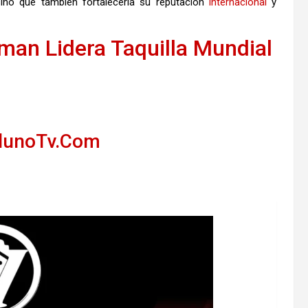
sino que también fortalecería su reputación
internacional
y
man Lidera Taquilla Mundial
llunoTv.Com