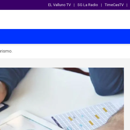
EL Valluno TV
SG La Radio
TimeCasTV
urismo.