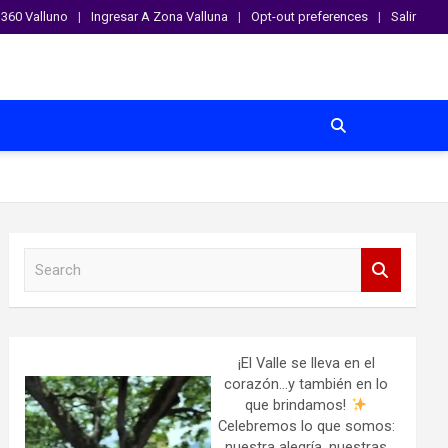
360 Valluno
Ingresar A Zona Valluna
Opt-out preferences
Salir
S
e
a
r
c
h
¡El Valle se lleva en el
corazón…y también en lo
que brindamos!
Celebremos lo que somos:
nuestra alegría, nuestras