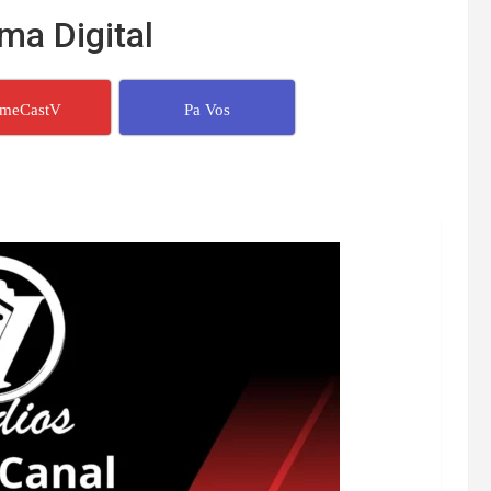
ma Digital
imeCastV
Pa Vos