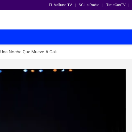
EL Valluno TV
SG La Radio
TimeCasTV
n Una Noche Que Mueve A Cali.