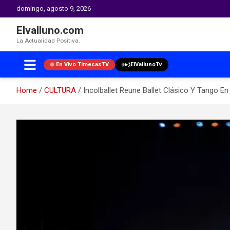
domingo, agosto 9, 2026
Elvalluno.com
La Actualidad Positiva.
En Vivo TimecasTV
ElVallunoTv
Home
CULTURA
Incolballet Reune Ballet Clásico Y Tango E
Skip
to
content