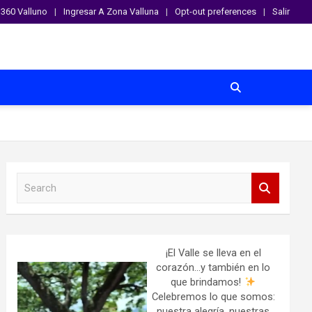
360 Valluno
Ingresar A Zona Valluna
Opt-out preferences
Salir
S
e
a
r
c
h
¡El Valle se lleva en el
corazón…y también en lo
que brindamos!
Celebremos lo que somos:
nuestra alegría, nuestras