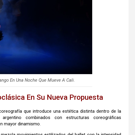
 Tango En Una Noche Que Mueve A Cali.
oclásica En Su Nueva Propuesta
reografía que introduce una estética distinta dentro de la
 argentino combinados con estructuras coreográficas
n mayor dinamismo.
 mezcla movimientos estilizados del ballet con la intensidad