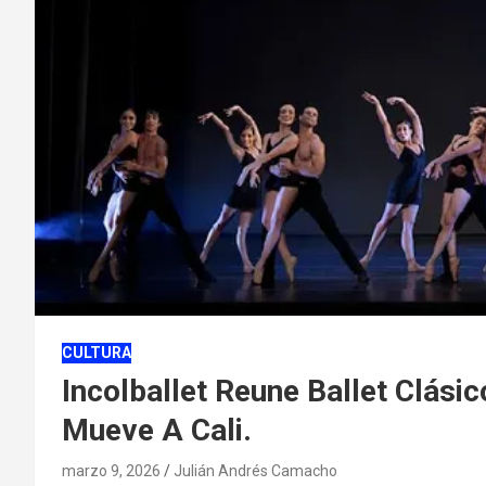
CULTURA
Incolballet Reune Ballet Clás
Mueve A Cali.
marzo 9, 2026
Julián Andrés Camacho