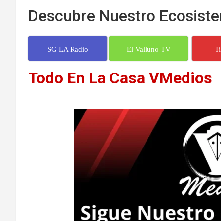
Descubre Nuestro Ecosiste
SG LA Radio
El Valluno TV
T
Todo En La Casa VMedios