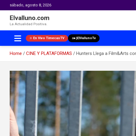
sábado, agosto 8, 2026
Elvalluno.com
La Actualidad Positiva.
En Vivo TimecasTV
ElVallunoTv
Home
CINE Y PLATAFORMAS
Hunters Llega a Film&Arts co
Skip
to
content