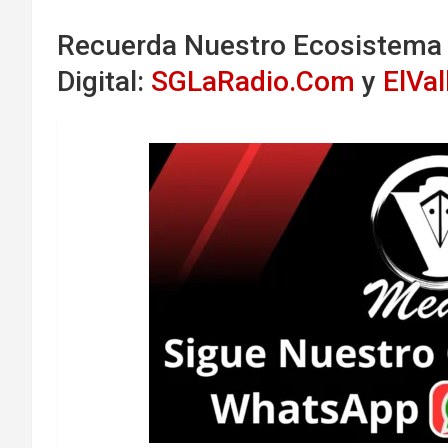
Recuerda Nuestro Ecosistema
Digital:
SGLaRadio.Com
y
ElVa