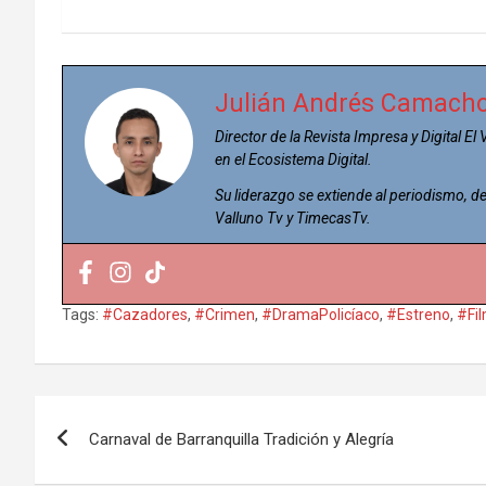
Julián Andrés Camach
Director de la Revista Impresa y Digital El
en el Ecosistema Digital.
Su liderazgo se extiende al periodismo,
Valluno Tv y TimecasTv.
Tags:
#Cazadores
,
#Crimen
,
#DramaPolicíaco
,
#Estreno
,
#Fi
Navegación
Carnaval de Barranquilla Tradición y Alegría
de