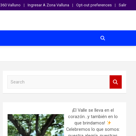
360 Valluno
Ingresar A Zona Valluna
Opt-out preferences
Salir
S
e
a
r
c
h
¡El Valle se lleva en el
corazón…y también en lo
que brindamos!
Celebremos lo que somos:
nuestra alegría, nuestras