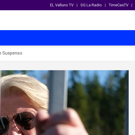
EL Valluno TV
SG La Radio
TimeCasTV
n Suspenso.