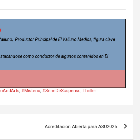
o
 Valluno, Productor Principal de El Valluno Medios, figura clave
 destacándose como conductor de algunos contenidos en El
lmAndArts
,
#Misterio
,
#SerieDeSuspenso
,
Thriller
Acreditación Abierta para ASU2025.