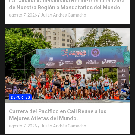
La Cabaña Vallecaucana Recibe con la Dulzura
de Nuestra Región a Mandatarios del Mundo.
agosto 7, 2026
Julián Andrés Camacho
DEPORTES
Carrera del Pacifico en Cali Reúne a los
Mejores Atletas del Mundo.
agosto 7, 2026
Julián Andrés Camacho