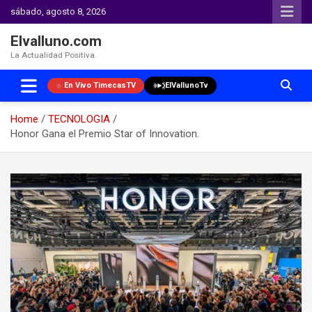
sábado, agosto 8, 2026
Elvalluno.com
La Actualidad Positiva.
En Vivo TimecasTV
ElVallunoTv
Home
TECNOLOGIA
Honor Gana el Premio Star of Innovation.
Skip
to
content