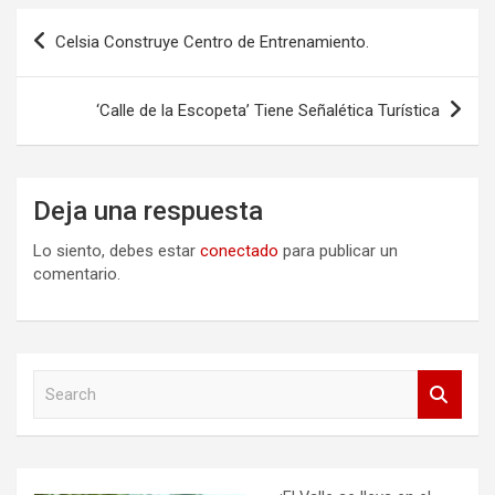
Navegación
Celsia Construye Centro de Entrenamiento.
de
entradas
‘Calle de la Escopeta’ Tiene Señalética Turística
Deja una respuesta
Lo siento, debes estar
conectado
para publicar un
comentario.
S
e
a
r
c