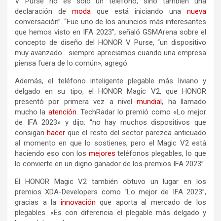
V Purse no es solo un teléfono, sino también una
declaración de
moda
que está iniciando una
nueva
conversación”. “Fue uno de los anuncios más interesantes
que hemos visto en IFA 2023″, señaló GSMArena sobre el
concepto de diseño del HONOR V Purse, “un dispositivo
muy avanzado… siempre apreciamos cuando una empresa
piensa fuera de lo común», agregó.
Además, el teléfono inteligente plegable más liviano y
delgado en su tipo, el HONOR Magic V2, que HONOR
presentó por primera vez a nivel
mundial
, ha llamado
mucho la
atención
. TechRadar lo premió como «Lo mejor
de IFA 2023» y dijo: “no hay muchos dispositivos que
consigan
hacer
que el resto del sector parezca anticuado
al momento en que lo sostienes, pero el Magic V2 está
haciendo eso con los
mejores
teléfonos plegables, lo que
lo convierte en un digno ganador de los premios IFA 2023”.
El HONOR Magic V2 también obtuvo un lugar en los
premios XDA-Developers como “Lo mejor de IFA 2023”,
gracias a la
innovación
que aporta al mercado de los
plegables. «Es con diferencia el plegable más delgado y