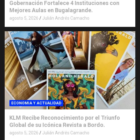
Gobernación Fortalece 4 Instituciones con
Mejores Aulas en Bugalagrande.
agosto 5, 2026
Julián Andrés Camacho
ECONOMIA Y ACTUALIDAD
KLM Recibe Reconocimiento por el Triunfo
Global de su Icónica Revista a Bordo.
agosto 5, 2026
Julián Andrés Camacho