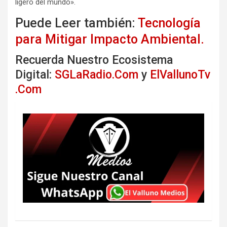
ligero del mundo».
Puede Leer también:
Tecnología
para Mitigar Impacto Ambiental.
Recuerda Nuestro Ecosistema
Digital:
SGLaRadio.Com
y
ElVallunoTv
.Com