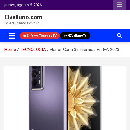
jueves, agosto 6, 2026
Elvalluno.com
La Actualidad Positiva.
En Vivo TimecasTV
ElVallunoTv
Home
TECNOLOGIA
Honor Gana 36 Premios En IFA 2023.
Skip
to
content