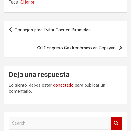
Tags:
@Honor
Navegación
Consejos para Evitar Caer en Piramides.
de
entradas
XXI Congreso Gastronómico en Popayan.
Deja una respuesta
Lo siento, debes estar
conectado
para publicar un
comentario.
S
e