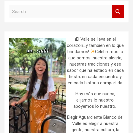
S
e
a
r
c
h
¡El Valle se lleva en el
corazón…y también en lo que
brindamos!
Celebremos lo
que somos: nuestra alegría,
nuestras tradiciones y ese
sabor que ha estado en cada
fiesta, en cada encuentro y
en cada historia compartida.
Hoy más que nunca,
elijamos lo nuestro,
apoyemos lo nuestro.
Elegir Aguardiente Blanco del
Valle es elegir a nuestra
gente, nuestra cultura, la