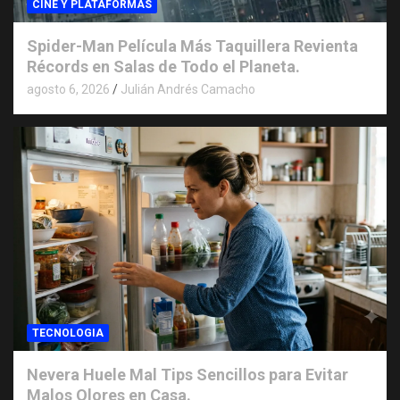
CINE Y PLATAFORMAS
Spider-Man Película Más Taquillera Revienta
Récords en Salas de Todo el Planeta.
agosto 6, 2026
Julián Andrés Camacho
TECNOLOGIA
Nevera Huele Mal Tips Sencillos para Evitar
Malos Olores en Casa.