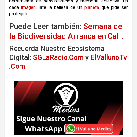
herramienta de sensibilización y memoria colectiva. En
cada
imagen
, late la belleza de un
planeta
que pide ser
protegido.
Puede Leer también:
Semana de
la Biodiversidad Arranca en Cali.
Recuerda Nuestro Ecosistema
Digital:
SGLaRadio.Com
y
ElVallunoTv
.Com