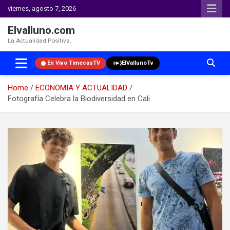
viernes, agosto 7, 2026
Elvalluno.com
La Actualidad Positiva.
En Vivo TimecasTV
ElVallunoTv
Home
ECONOMIA Y ACTUALIDAD
Fotografía Celebra la Biodiversidad en Cali
Skip
to
content