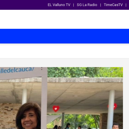
EL Valluno TV
SG La Radio
TimeCasTV