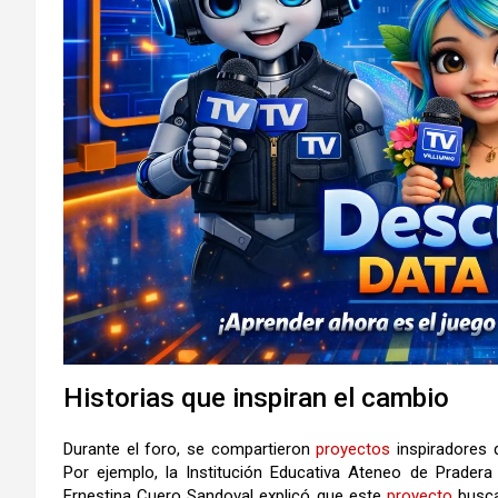
Historias que inspiran el cambio
Durante el foro, se compartieron
proyectos
inspiradores 
Por ejemplo, la Institución Educativa Ateneo de Pradera
Ernestina Cuero Sandoval explicó que este
proyecto
busca 