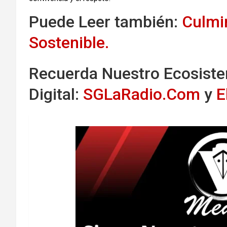
Puede Leer también:
Culmi
Sostenible.
Recuerda Nuestro Ecosist
Digital:
SGLaRadio.Com
y
E