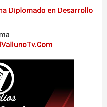
na Diplomado en Desarrollo
ema
lVallunoTv.Com