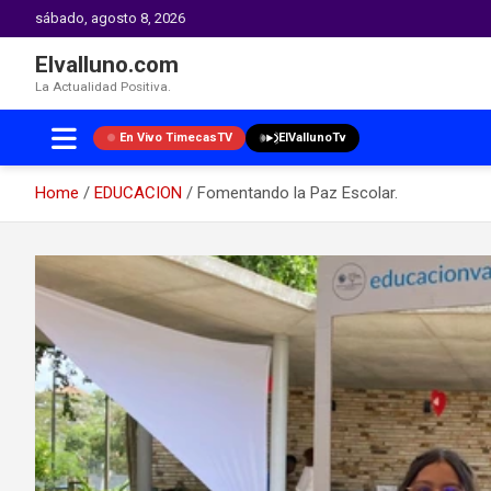
sábado, agosto 8, 2026
Elvalluno.com
La Actualidad Positiva.
En Vivo TimecasTV
ElVallunoTv
Home
EDUCACION
Fomentando la Paz Escolar.
Skip
to
content