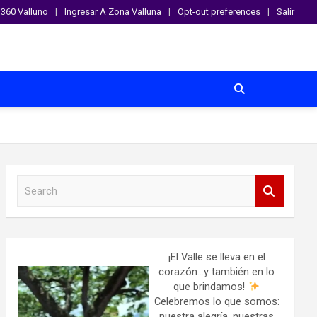
360 Valluno
Ingresar A Zona Valluna
Opt-out preferences
Salir
S
e
a
r
c
h
¡El Valle se lleva en el
corazón…y también en lo
que brindamos!
Celebremos lo que somos:
nuestra alegría, nuestras