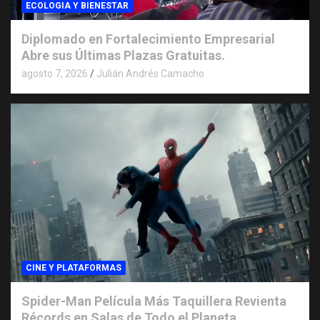
ECOLOGIA Y BIENESTAR
Diplomado en Fortalecimiento Empresarial
Abre sus Últimas Plazas Gratuitas.
agosto 7, 2026
Julián Andrés Camacho
CINE Y PLATAFORMAS
Spider-Man Película Más Taquillera Revienta
Récords en Salas de Todo el Planeta.