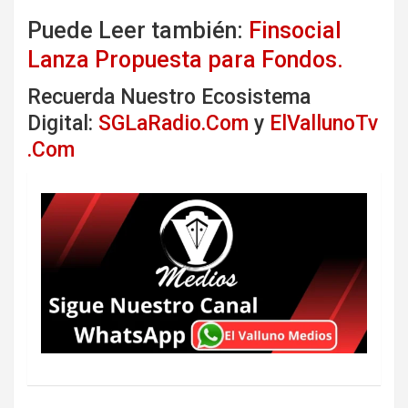
Puede Leer también:
Finsocial
Lanza Propuesta para Fondos.
Recuerda Nuestro Ecosistema
Digital:
SGLaRadio.Com
y
ElVallunoTv
.Com