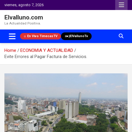
viernes, agosto 7, 2026
Elvalluno.com
La Actualidad Positiva.
En Vivo TimecasTV
ElVallunoTv
Home
ECONOMIA Y ACTUALIDAD
Evite Errores al Pagar Factura de Servicios.
Skip
to
content