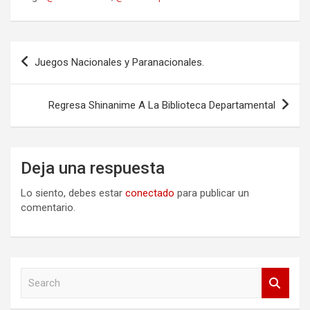
Navegación
Juegos Nacionales y Paranacionales.
de
entradas
Regresa Shinanime A La Biblioteca Departamental
Deja una respuesta
Lo siento, debes estar
conectado
para publicar un
comentario.
S
e
a