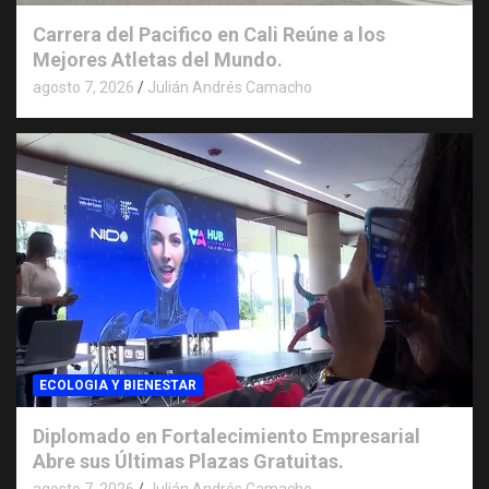
Carrera del Pacifico en Cali Reúne a los
Mejores Atletas del Mundo.
agosto 7, 2026
Julián Andrés Camacho
ECOLOGIA Y BIENESTAR
Diplomado en Fortalecimiento Empresarial
Abre sus Últimas Plazas Gratuitas.
agosto 7, 2026
Julián Andrés Camacho