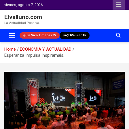
viernes, agosto 7, 2026
Elvalluno.com
La Actualidad Positiva.
En Vivo TimecasTV
ElVallunoTv
Home
ECONOMIA Y ACTUALIDAD
Esperanza Impulsa Inspiramais.
Skip
to
content