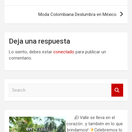
de
entradas
Moda Colombiana Deslumbra en México.
Deja una respuesta
Lo siento, debes estar
conectado
para publicar un
comentario.
S
e
a
r
c
h
¡El Valle se lleva en el
corazón…y también en lo que
brindamos!
Celebremos lo