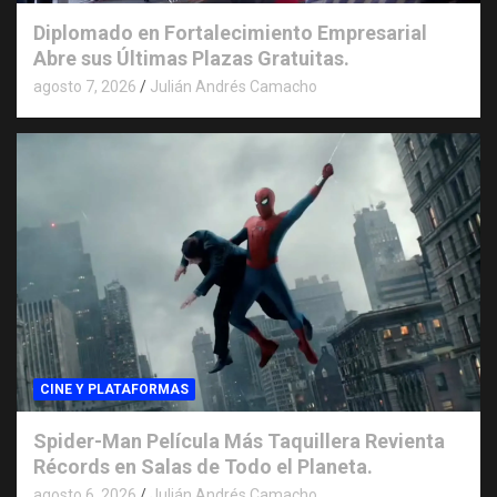
Diplomado en Fortalecimiento Empresarial
Abre sus Últimas Plazas Gratuitas.
agosto 7, 2026
Julián Andrés Camacho
CINE Y PLATAFORMAS
Spider-Man Película Más Taquillera Revienta
Récords en Salas de Todo el Planeta.
agosto 6, 2026
Julián Andrés Camacho