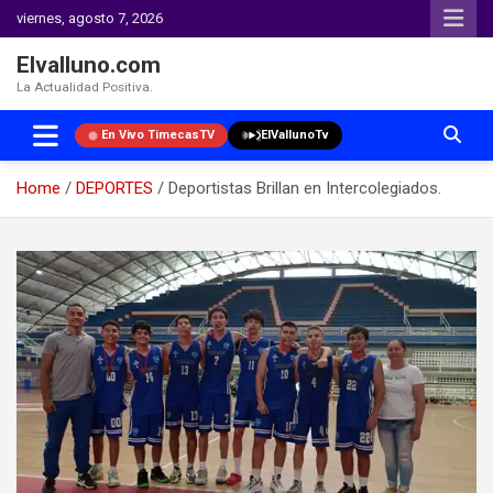
viernes, agosto 7, 2026
Elvalluno.com
La Actualidad Positiva.
En Vivo TimecasTV
ElVallunoTv
Home
DEPORTES
Deportistas Brillan en Intercolegiados.
Skip
to
content