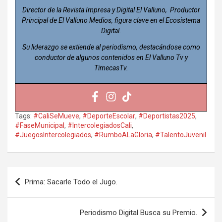
Director de la Revista Impresa y Digital El Valluno, Productor
Principal de El Valluno Medios, figura clave en el Ecosistema
Digital.
Su liderazgo se extiende al periodismo, destacándose como
conductor de algunos contenidos en El Valluno Tv y
TimecasTv.
Tags:
#CaliSeMueve
,
#DeporteEscolar
,
#Deportistas2025
,
#FaseMunicipal
,
#IntercolegiadosCali
,
#JuegosIntercolegiados
,
#RumboALaGloria
,
#TalentoJuvenil
Navegación
Prima: Sacarle Todo el Jugo.
de
entradas
Periodismo Digital Busca su Premio.