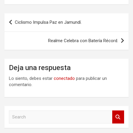
Navegación
Ciclismo Impulsa Paz en Jamundí.
de
entradas
Realme Celebra con Batería Récord.
Deja una respuesta
Lo siento, debes estar
conectado
para publicar un
comentario.
S
e
a
r