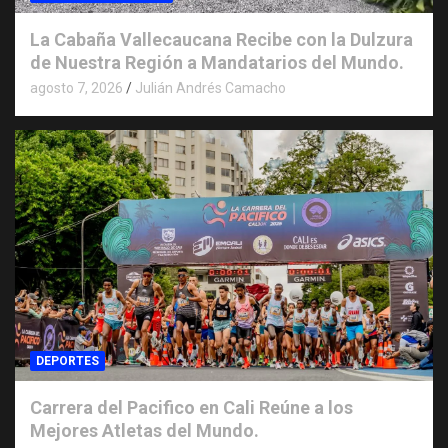
La Cabaña Vallecaucana Recibe con la Dulzura
de Nuestra Región a Mandatarios del Mundo.
agosto 7, 2026
Julián Andrés Camacho
DEPORTES
Carrera del Pacifico en Cali Reúne a los
Mejores Atletas del Mundo.