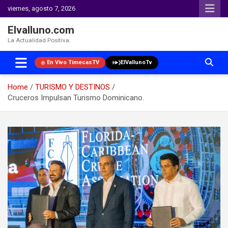
viernes, agosto 7, 2026
Elvalluno.com
La Actualidad Positiva.
En Vivo TimecasTV
ElVallunoTv
Home
TURISMO Y DESTINOS
Cruceros Impulsan Turismo Dominicano.
Skip
to
content