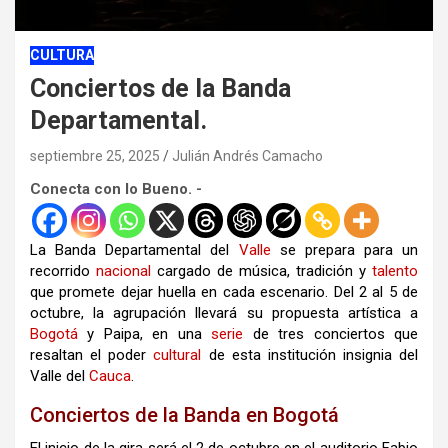
CULTURA
Conciertos de la Banda
Departamental.
septiembre 25, 2025
Julián Andrés Camacho
Conecta con lo Bueno. -
La Banda Departamental del
Valle
se prepara para un
recorrido
nacional
cargado de música, tradición y
talento
que promete dejar huella en cada escenario. Del 2 al 5 de
octubre, la agrupación llevará su propuesta artística a
Bogotá
y Paipa, en una
serie
de tres conciertos que
resaltan el poder
cultural
de esta institución insignia del
Valle del
Cauca
.
Conciertos de la Banda en Bogotá
El inicio de la gira será el 2 de octubre en el auditorio Fabio