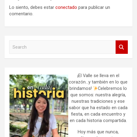
Lo siento, debes estar
conectado
para publicar un
comentario.
S
e
a
r
c
h
¡El Valle se lleva en el
corazón…y también en lo que
brindamos!
Celebremos lo
que somos: nuestra alegría,
nuestras tradiciones y ese
sabor que ha estado en cada
fiesta, en cada encuentro y
en cada historia compartida.
Hoy más que nunca,