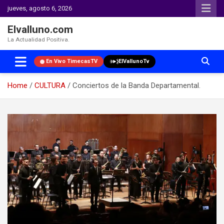
jueves, agosto 6, 2026
Elvalluno.com
La Actualidad Positiva.
En Vivo TimecasTV
ElVallunoTv
Home
CULTURA
Conciertos de la Banda Departamental.
Skip
to
content