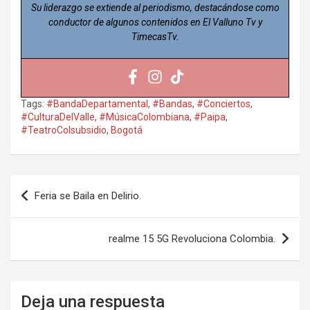
Su liderazgo se extiende al periodismo, destacándose como
conductor de algunos contenidos en El Valluno Tv y
TimecasTv.
Tags:
#BandaDepartamental
,
#Bandas
,
#Conciertos
,
#CulturaDelValle
,
#MúsicaColombiana
,
#Paipa
,
#TeatroColsubsidio
,
Bogotá
Navegación
Feria se Baila en Delirio.
de
entradas
realme 15 5G Revoluciona Colombia.
Deja una respuesta