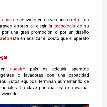
u
casa
se convirtió en un verdadero
reto
.
Los
aves errores al elegir la
tecnología
de su
 por una gran promoción o por un diseño
creto
está en analizar el costo que el aparato
ogar
s en
nuestro
país es adquirir aparatos
gigantes o lavadoras con una capacidad
ror
.
Estos equipos terminan aumentando de
mensuales
.
La clave principal está en evaluar
 vivienda
.