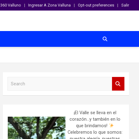
360 Valluno
Ingresar A Zona Valluna
Opt-out preferences
Salir
S
e
a
r
c
h
¡El Valle se lleva en el
corazón…y también en lo
que brindamos!
Celebremos lo que somos:
nuestra alegría, nuestras