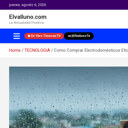
jueves, agosto 6, 2026
Elvalluno.com
La Actualidad Positiva.
En Vivo TimecasTV
ElVallunoTv
Home
TECNOLOGIA
Como Comprar Electrodomésticos Efici
Skip
to
content