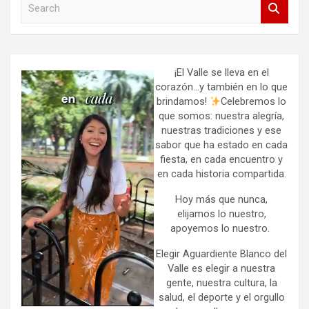
S
e
a
r
c
h
¡El Valle se lleva en el
corazón…y también en lo que
brindamos!
Celebremos lo
que somos: nuestra alegría,
nuestras tradiciones y ese
sabor que ha estado en cada
fiesta, en cada encuentro y
en cada historia compartida.
Hoy más que nunca,
elijamos lo nuestro,
apoyemos lo nuestro.
Elegir Aguardiente Blanco del
Valle es elegir a nuestra
gente, nuestra cultura, la
salud, el deporte y el orgullo