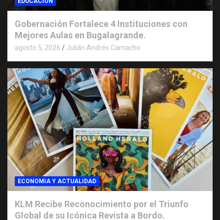
EDUCACION
Gobernación Fortalece 4 Instituciones con
Mejores Aulas en Bugalagrande.
agosto 5, 2026
Julián Andrés Camacho
ECONOMIA Y ACTUALIDAD
KLM Recibe Reconocimiento por el Triunfo
Global de su Icónica Revista a Bordo.