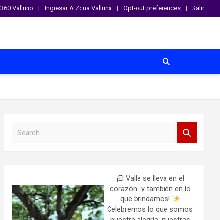
360 Valluno
Ingresar A Zona Valluna
Opt-out preferences
Salir
S
e
a
r
c
h
¡El Valle se lleva en el
corazón…y también en lo
que brindamos!
Celebremos lo que somos:
nuestra alegría, nuestras