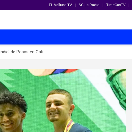
EL Valluno TV
SG La Radio
TimeCasTV
dial de Pesas en Cali.