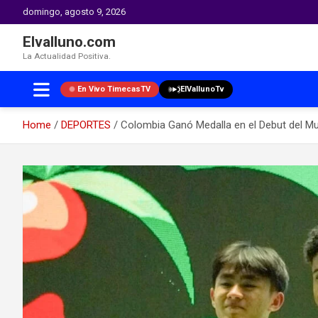
domingo, agosto 9, 2026
Elvalluno.com
La Actualidad Positiva.
En Vivo TimecasTV
ElVallunoTv
Home
DEPORTES
Colombia Ganó Medalla en el Debut del Mun
Skip
to
content