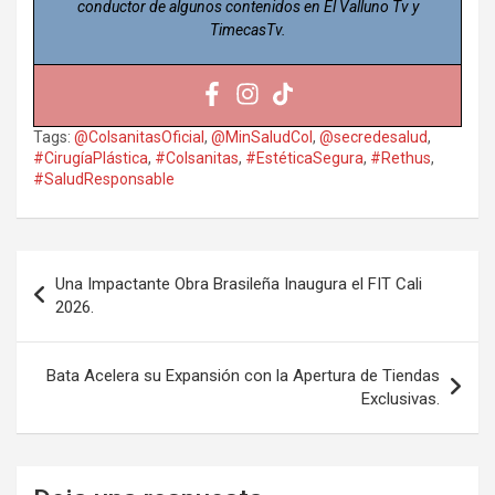
conductor de algunos contenidos en El Valluno Tv y
TimecasTv.
Tags:
@ColsanitasOficial
,
@MinSaludCol
,
@secredesalud
,
#CirugíaPlástica
,
#Colsanitas
,
#EstéticaSegura
,
#Rethus
,
#SaludResponsable
Navegación
Una Impactante Obra Brasileña Inaugura el FIT Cali
de
2026.
entradas
Bata Acelera su Expansión con la Apertura de Tiendas
Exclusivas.