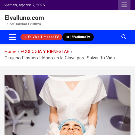
viernes, agosto 7, 2026
Elvalluno.com
La Actualidad Positiva.
En Vivo TimecasTV
ElVallunoTv
Home
ECOLOGIA Y BIENESTAR
Cirujano Plástico Idóneo es la Clave para Salvar Tu Vida.
Skip
to
content