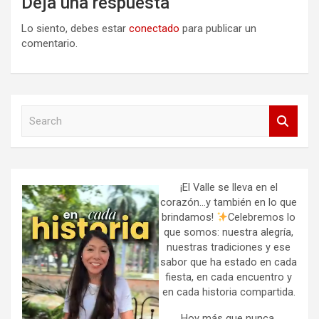
Deja una respuesta
Lo siento, debes estar
conectado
para publicar un
comentario.
S
e
a
r
c
h
¡El Valle se lleva en el
corazón…y también en lo que
brindamos!
Celebremos lo
que somos: nuestra alegría,
nuestras tradiciones y ese
sabor que ha estado en cada
fiesta, en cada encuentro y
en cada historia compartida.
Hoy más que nunca,