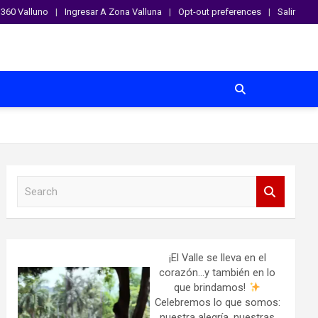
360 Valluno
Ingresar A Zona Valluna
Opt-out preferences
Salir
S
e
a
r
c
h
¡El Valle se lleva en el
corazón…y también en lo
que brindamos!
Celebremos lo que somos:
nuestra alegría, nuestras