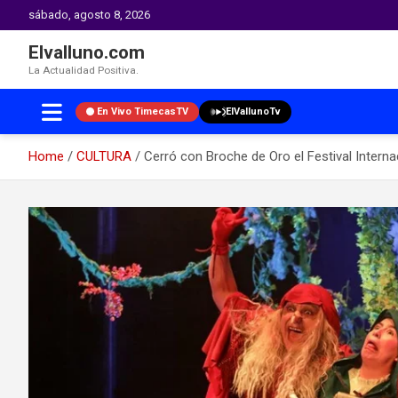
sábado, agosto 8, 2026
Elvalluno.com
La Actualidad Positiva.
En Vivo TimecasTV
ElVallunoTv
Home
CULTURA
Cerró con Broche de Oro el Festival Interna
Skip
to
content