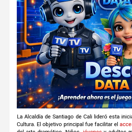
La Alcaldía de Santiago de Cali lideró esta ini
Cultura
.
El objetivo principal fue facilitar el
acce
del arte dramático
.
Niños,
jóvenes
y adultos m