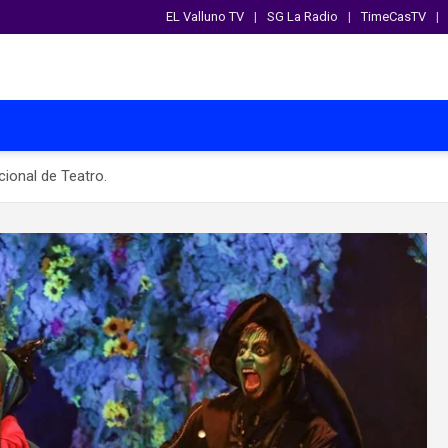
EL Valluno TV
SG La Radio
TimeCasTV
cional de Teatro.