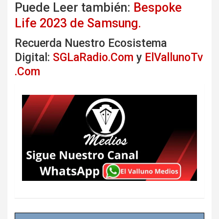
Puede Leer también:
Bespoke
Life 2023 de Samsung.
Recuerda Nuestro Ecosistema
Digital:
SGLaRadio.Com
y
ElVallunoTv
.Com