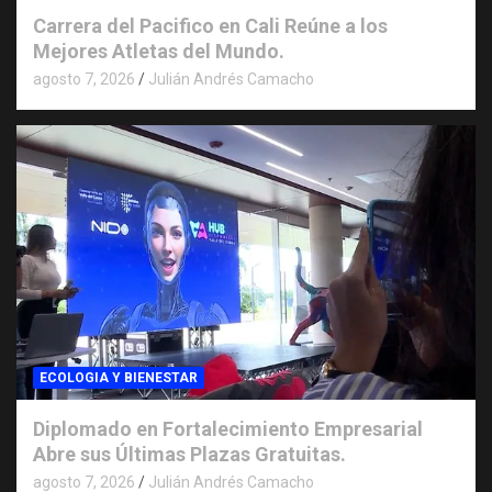
Carrera del Pacifico en Cali Reúne a los
Mejores Atletas del Mundo.
agosto 7, 2026
Julián Andrés Camacho
ECOLOGIA Y BIENESTAR
Diplomado en Fortalecimiento Empresarial
Abre sus Últimas Plazas Gratuitas.
agosto 7, 2026
Julián Andrés Camacho