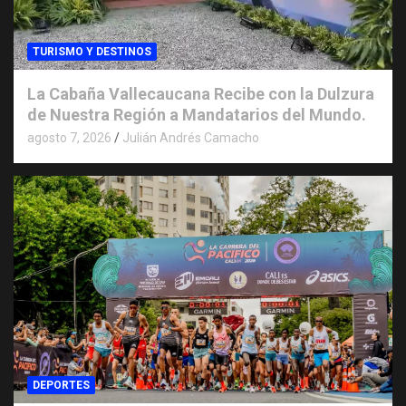
TURISMO Y DESTINOS
La Cabaña Vallecaucana Recibe con la Dulzura
de Nuestra Región a Mandatarios del Mundo.
agosto 7, 2026
Julián Andrés Camacho
DEPORTES