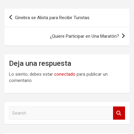
Navegación
Ginebra se Alista para Recibir Turistas.
de
entradas
¿Quiere Participar en Una Maratón?
Deja una respuesta
Lo siento, debes estar
conectado
para publicar un
comentario.
S
e
a
r