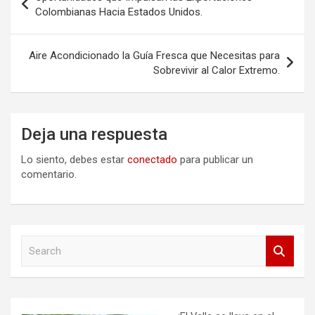
de
Colombianas Hacia Estados Unidos.
entradas
Aire Acondicionado la Guía Fresca que Necesitas para
Sobrevivir al Calor Extremo.
Deja una respuesta
Lo siento, debes estar
conectado
para publicar un
comentario.
S
e
a
r
c