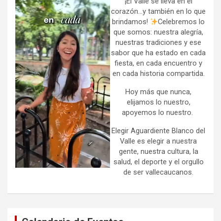
h
¡El Valle se lleva en el
corazón…y también en lo que
brindamos!
Celebremos lo
que somos: nuestra alegría,
nuestras tradiciones y ese
sabor que ha estado en cada
fiesta, en cada encuentro y
en cada historia compartida.
Hoy más que nunca,
elijamos lo nuestro,
apoyemos lo nuestro.
Elegir Aguardiente Blanco del
Valle es elegir a nuestra
gente, nuestra cultura, la
salud, el deporte y el orgullo
de ser vallecaucanos.