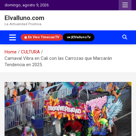
domingo, agosto 9, 2026
Elvalluno.com
La Actualidad Positiva.
En Vivo TimecasTV
ElVallunoTv
Home
CULTURA
Carnaval Vibra en Cali con las Carrozas que Marcarán
Tendencia en 2025.
Skip
to
content