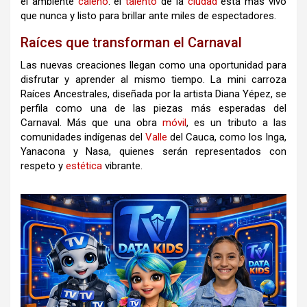
el ambiente
caleño
: el
talento
de la
ciudad
está más vivo
que nunca y listo para brillar ante miles de espectadores.
Raíces que transforman el Carnaval
Las nuevas creaciones llegan como una oportunidad para
disfrutar y aprender al mismo tiempo. La mini carroza
Raíces Ancestrales, diseñada por la artista Diana Yépez, se
perfila como una de las piezas más esperadas del
Carnaval. Más que una obra
móvil
, es un tributo a las
comunidades indígenas del
Valle
del Cauca, como los Inga,
Yanacona y Nasa, quienes serán representados con
respeto y
estética
vibrante.