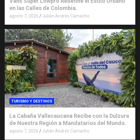
Vans Super Lowpro Redefine el Estilo Urbano
en las Calles de Colombia.
agosto 7, 2026
Julián Andrés Camacho
TURISMO Y DESTINOS
La Cabaña Vallecaucana Recibe con la Dulzura
de Nuestra Región a Mandatarios del Mundo.
agosto 7, 2026
Julián Andrés Camacho