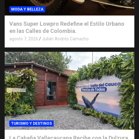
MODA Y BELLEZA
Vans Super Lowpro Redefine el Estilo Urbano
en las Calles de Colombia.
agosto 7, 2026
Julián Andrés Camacho
TURISMO Y DESTINOS
La Cabaña Vallecaucana Recibe con la Dulzura