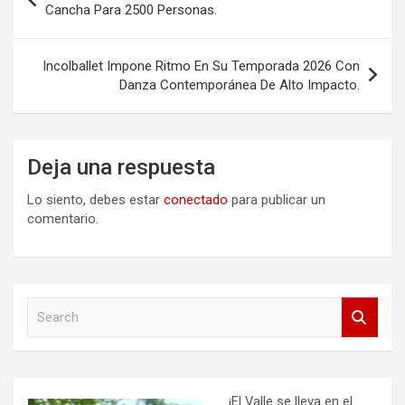
de
Cancha Para 2500 Personas.
entradas
Incolballet Impone Ritmo En Su Temporada 2026 Con
Danza Contemporánea De Alto Impacto.
Deja una respuesta
Lo siento, debes estar
conectado
para publicar un
comentario.
S
e
a
r
c
h
¡El Valle se lleva en el