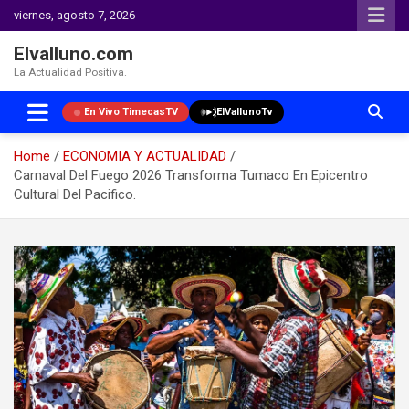
viernes, agosto 7, 2026
Elvalluno.com
La Actualidad Positiva.
En Vivo TimecasTV
ElVallunoTv
Home
ECONOMIA Y ACTUALIDAD
Carnaval Del Fuego 2026 Transforma Tumaco En Epicentro
Cultural Del Pacifico.
Skip
to
content