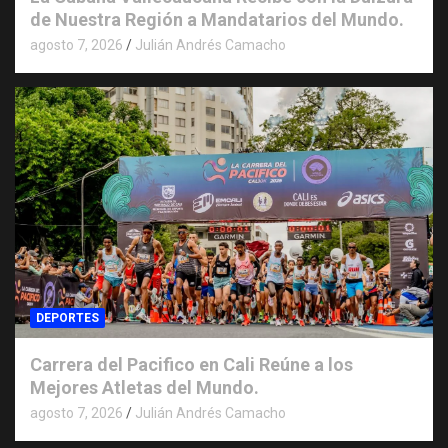
de Nuestra Región a Mandatarios del Mundo.
agosto 7, 2026
Julián Andrés Camacho
DEPORTES
Carrera del Pacifico en Cali Reúne a los
Mejores Atletas del Mundo.
agosto 7, 2026
Julián Andrés Camacho