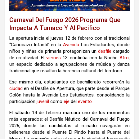
Carnaval Del Fuego 2026 Programa Que
Impacta A Tumaco Y Al Pacifico
La apertura inicia el jueves 12 de febrero con el tradicional
“Cariocazo Infantil” en la
Avenida
Los Estudiantes, donde
niños y niñas de primaria protagonizan un
desfile
cargado
de creatividad. El
viernes
13 continúa con la Noche
Afro
,
un espacio dedicado a agrupaciones de música y danza
tradicional que resaltan la herencia cultural del territorio.
Ese mismo día, estudiantes de bachillerato recorrerán la
ciudad
en el Desfile de Apertura, que parte desde el Parque
Colón hasta la Avenida Los Estudiantes, consolidando la
participación
juvenil
como
eje
del
evento
.
El sábado 14 de febrero marcará uno de los momentos
más esperados: el Desfile Náutico del Carnaval del Fuego
2026, donde las candidatas al reinado navegarán en
balleneras desde el Puente El Pindo hasta el Puente del
Morro. La conexión entre el mar y la identidad tumaqueña