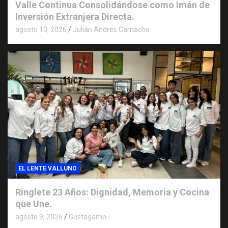
Valle Continua Consolidándose como Imán de
Inversión Extranjera Directa.
agosto 10, 2026
Julián Andrés Camacho
EL LENTE VALLUNO
Ringlete 23 Años: Dignidad, Memoria y Cocina
que Une.
agosto 9, 2026
Gustagamo