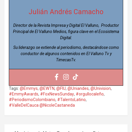
Julián Andrés Camacho
Director de la Revista Impresa y Digital El Valluno, Productor
Principal de El Valluno Medios, figura clave en el Ecosistema
Digital.
Su liderazgo se extiende al periodismo, destacándose como
conductor de algunos contenidos en El Valluno Tv y
TimecasTv.
Tags:
@Emmys
,
@EWTN
,
@FIU
,
@Uniandes
,
@Univision
,
#EmmyAwards
,
#FoxNewsSunday
,
#orgullocaleño
,
#PeriodismoColombiano
,
#TalentoLatino
,
#ValleDelCauca @NicoleCastaneda
Navegación