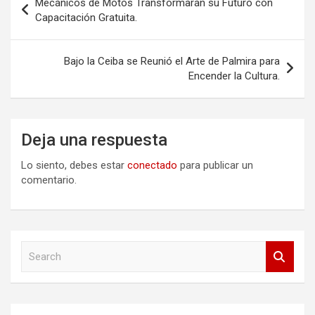
Mecánicos de Motos Transformarán su Futuro con
de
Capacitación Gratuita.
entradas
Bajo la Ceiba se Reunió el Arte de Palmira para
Encender la Cultura.
Deja una respuesta
Lo siento, debes estar
conectado
para publicar un
comentario.
S
e
a
r
c