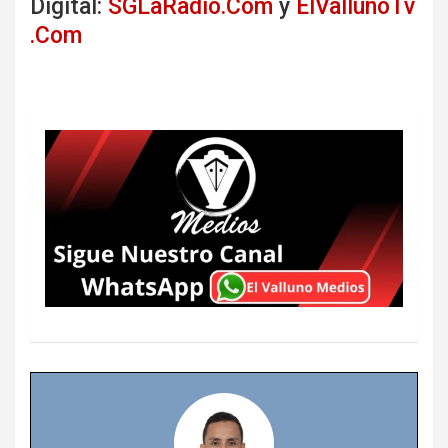
Digital:
SGLaRadio.Com
y
ElVallunoTv
.Com