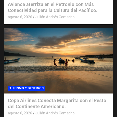
Avianca aterriza en el Petronio con Más
Conectividad para la Cultura del Pacífico.
agosto 6, 2026
Julián Andrés Camacho
TURISMO Y DESTINOS
Copa Airlines Conecta Margarita con el Resto
del Continente Americano.
agosto 6, 2026
Julián Andrés Camacho