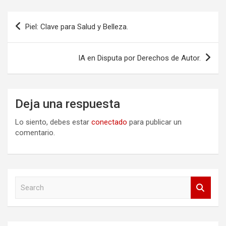
Navegación
Piel: Clave para Salud y Belleza.
de
entradas
IA en Disputa por Derechos de Autor.
Deja una respuesta
Lo siento, debes estar
conectado
para publicar un
comentario.
S
e
a
r
c