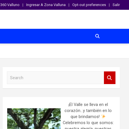
360 Valluno
Ingresar A Zona Valluna
Opt-out preferences
Salir
S
e
a
r
c
h
¡El Valle se lleva en el
corazón…y también en lo
que brindamos!
Celebremos lo que somos:
nuestra alegría, nuestras