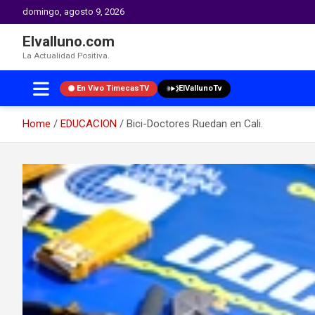
domingo, agosto 9, 2026
Elvalluno.com
La Actualidad Positiva.
En Vivo TimecasTV
ElVallunoTv
Home
EDUCACION
Bici-Doctores Ruedan en Cali.
Skip
to
content