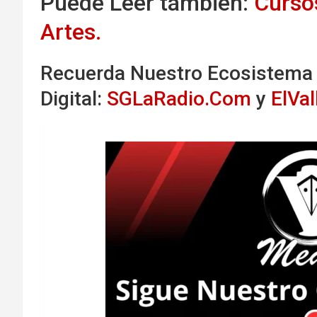
Puede Leer también:
Cursos
Artes.
Recuerda Nuestro Ecosistema
Digital:
SGLaRadio.Com
y
ElVa