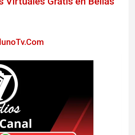
 Virtuales Gratis en Bellas
llunoTv.Com