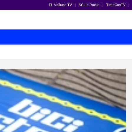
EL Valluno TV
SG La Radio
TimeCasTV