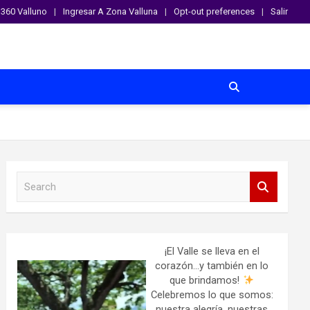
360 Valluno
Ingresar A Zona Valluna
Opt-out preferences
Salir
S
e
a
r
c
h
¡El Valle se lleva en el
corazón…y también en lo
que brindamos!
Celebremos lo que somos:
nuestra alegría, nuestras