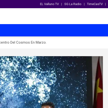
EL Valluno TV
SG La Radio
TimeCasTV
centro Del Cosmos En Marzo.