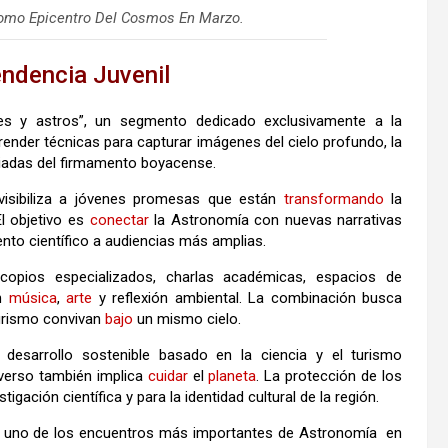
omo Epicentro Del Cosmos En Marzo.
ndencia Juvenil
es y astros”, un segmento dedicado exclusivamente a la
prender técnicas para capturar imágenes del cielo profundo, la
egiadas del firmamento boyacense.
visibiliza a jóvenes promesas que están
transformando
la
l objetivo es
conectar
la Astronomía con nuevas narrativas
ento científico a audiencias más amplias.
copios especializados, charlas académicas, espacios de
an
música
,
arte
y reflexión ambiental. La combinación busca
 turismo convivan
bajo
un mismo cielo.
desarrollo sostenible basado en la ciencia y el turismo
iverso también implica
cuidar
el
planeta
. La protección de los
igación científica y para la identidad cultural de la región.
omo uno de los encuentros más importantes de Astronomía en