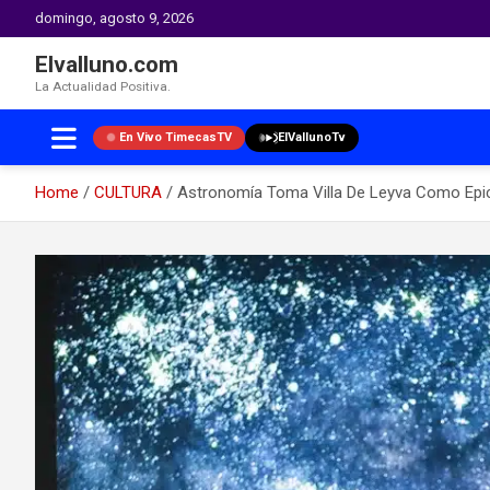
domingo, agosto 9, 2026
Elvalluno.com
La Actualidad Positiva.
En Vivo TimecasTV
ElVallunoTv
Home
CULTURA
Astronomía Toma Villa De Leyva Como Epi
Skip
to
content