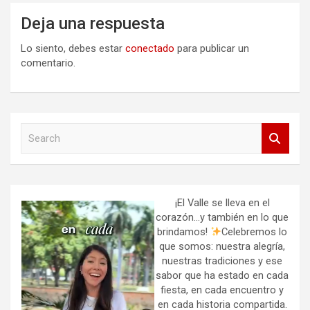
Deja una respuesta
Lo siento, debes estar
conectado
para publicar un
comentario.
S
e
a
r
c
h
¡El Valle se lleva en el
corazón…y también en lo que
brindamos!
Celebremos lo
que somos: nuestra alegría,
nuestras tradiciones y ese
sabor que ha estado en cada
fiesta, en cada encuentro y
en cada historia compartida.