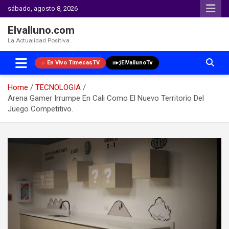
sábado, agosto 8, 2026
Elvalluno.com
La Actualidad Positiva.
En Vivo TimecasTV
ElVallunoTv
Home
TECNOLOGIA
Arena Gamer Irrumpe En Cali Como El Nuevo Territorio Del
Juego Competitivo.
Skip
to
content