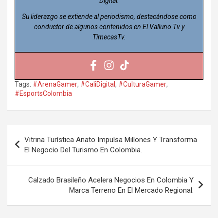
Digital.
Su liderazgo se extiende al periodismo, destacándose como
conductor de algunos contenidos en El Valluno Tv y
TimecasTv.
Tags:
#ArenaGamer
,
#CaliDigital
,
#CulturaGamer
,
#EsportsColombia
Navegación
Vitrina Turística Anato Impulsa Millones Y Transforma
de
El Negocio Del Turismo En Colombia.
entradas
Calzado Brasileño Acelera Negocios En Colombia Y
Marca Terreno En El Mercado Regional.