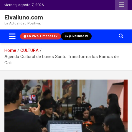
viernes, agosto 7, 2026
Elvalluno.com
La Actualidad Positiva.
En Vivo TimecasTV
ElVallunoTv
Home
CULTURA
Agenda Cultural de Lunes Santo Transforma los Barrios de
Cali.
Skip
to
content