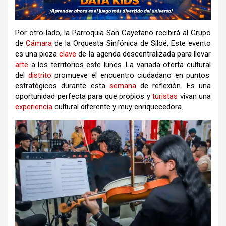
Por otro lado, la Parroquia San Cayetano recibirá al Grupo
de
Cámara
de la Orquesta Sinfónica de Siloé
.
Este evento
es una pieza
clave
de la
agenda
descentralizada para llevar
arte
a los territorios este
lunes
.
La variada oferta
cultural
del
distrito
promueve el encuentro ciudadano en puntos
estratégicos durante esta
semana
de reflexión
.
Es una
oportunidad perfecta para que propios y
turistas
vivan una
experiencia
cultural
diferente y muy enriquecedora
.