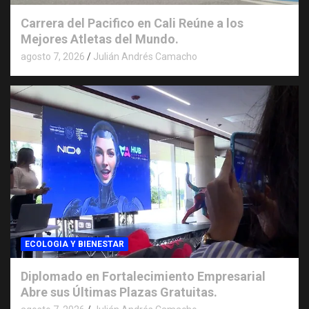
Carrera del Pacifico en Cali Reúne a los
Mejores Atletas del Mundo.
agosto 7, 2026
Julián Andrés Camacho
ECOLOGIA Y BIENESTAR
Diplomado en Fortalecimiento Empresarial
Abre sus Últimas Plazas Gratuitas.