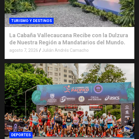
TURISMO Y DESTINOS
La Cabaña Vallecaucana Recibe con la Dulzura
de Nuestra Región a Mandatarios del Mundo.
agosto 7, 2026
Julián Andrés Camacho
DEPORTES