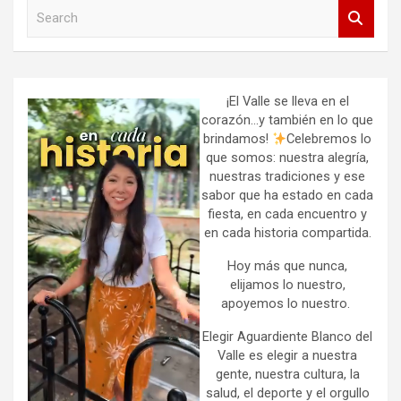
S
e
a
r
c
h
¡El Valle se lleva en el
corazón…y también en lo que
brindamos!
Celebremos lo
que somos: nuestra alegría,
nuestras tradiciones y ese
sabor que ha estado en cada
fiesta, en cada encuentro y
en cada historia compartida.
Hoy más que nunca,
elijamos lo nuestro,
apoyemos lo nuestro.
Elegir Aguardiente Blanco del
Valle es elegir a nuestra
gente, nuestra cultura, la
salud, el deporte y el orgullo