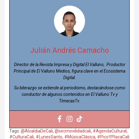
Julián Andrés Camacho
Director de la Revista Impresa y Digital El Valluno, Productor
Principal de El Valluno Medios, figura clave en el Ecosistema
Digital.
Su liderazgo se extiende al periodismo, destacándose como
conductor de algunos contenidos en El Valluno Tv y
TimecasTv.
Tags:
@AlcaldiaDeCali
,
@secmovilidadcali
,
#AgendaCultural
,
#CulturaCali
,
#LunesSanto
,
#MúsicaClásica
,
#PicoYPlacaCali