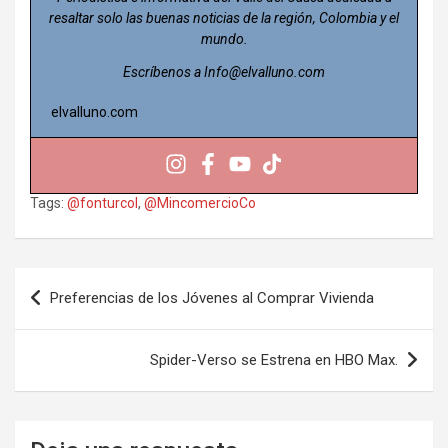
resaltar solo las buenas noticias de la región, Colombia y el
mundo.
Escríbenos a Info@elvalluno.com
elvalluno.com
Tags:
@fonturcol
,
@MincomercioCo
Navegación
Preferencias de los Jóvenes al Comprar Vivienda
de
entradas
Spider-Verso se Estrena en HBO Max.