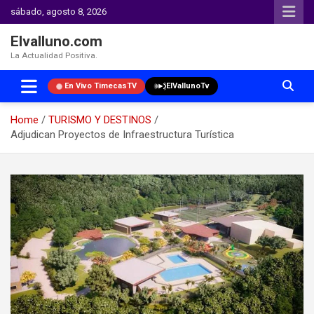
sábado, agosto 8, 2026
Elvalluno.com
La Actualidad Positiva.
En Vivo TimecasTV
ElVallunoTv
Home
TURISMO Y DESTINOS
Adjudican Proyectos de Infraestructura Turística
Skip
to
content