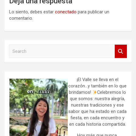
Deja una respuesta
Lo siento, debes estar
conectado
para publicar un
comentario.
S
e
a
r
c
h
¡El Valle se lleva en el
corazón…y también en lo que
brindamos!
Celebremos lo
que somos: nuestra alegría,
nuestras tradiciones y ese
sabor que ha estado en cada
fiesta, en cada encuentro y
en cada historia compartida.
Hoy más que nunca,