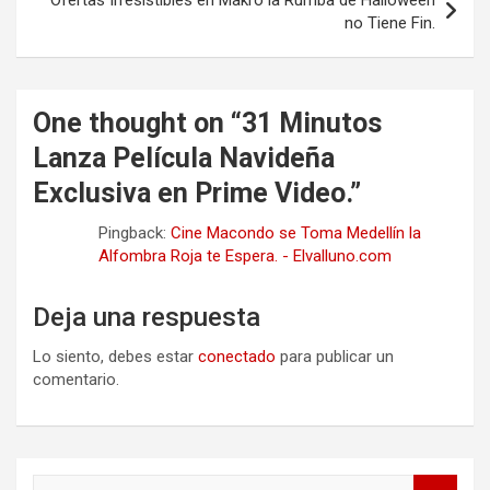
Ofertas Irresistibles en Makro la Rumba de Halloween
no Tiene Fin.
One thought on “
31 Minutos
Lanza Película Navideña
Exclusiva en Prime Video.
”
Pingback:
Cine Macondo se Toma Medellín la
Alfombra Roja te Espera. - Elvalluno.com
Deja una respuesta
Lo siento, debes estar
conectado
para publicar un
comentario.
S