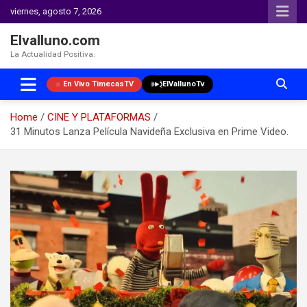
viernes, agosto 7, 2026
Elvalluno.com
La Actualidad Positiva.
En Vivo TimecasTV
ElVallunoTv
Home
CINE Y PLATAFORMAS
31 Minutos Lanza Película Navideña Exclusiva en Prime Video.
Skip
to
content