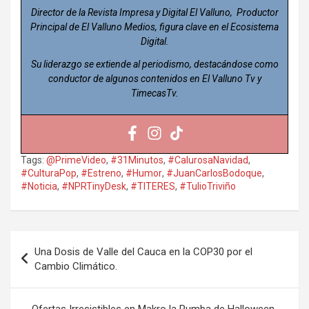
Director de la Revista Impresa y Digital El Valluno, Productor
Principal de El Valluno Medios, figura clave en el Ecosistema
Digital.
Su liderazgo se extiende al periodismo, destacándose como
conductor de algunos contenidos en El Valluno Tv y
TimecasTv.
Tags:
@PrimeVideo
,
#31Minutos
,
#CalurosaNavidad
,
#CulturaPop
,
#Estreno
,
#Humor
,
#JuanCarlosBodoque
,
#Noticia
,
#NPRTinyDesk
,
#TITERES
,
#TulioTriviño
Navegación
Una Dosis de Valle del Cauca en la COP30 por el
de
Cambio Climático.
entradas