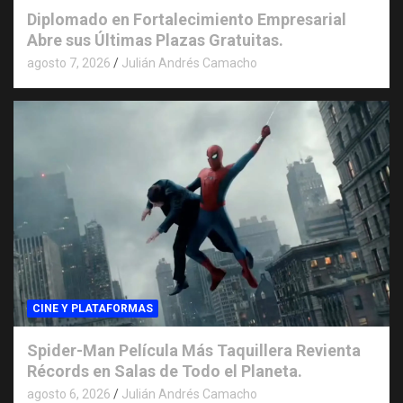
Diplomado en Fortalecimiento Empresarial
Abre sus Últimas Plazas Gratuitas.
agosto 7, 2026
Julián Andrés Camacho
CINE Y PLATAFORMAS
Spider-Man Película Más Taquillera Revienta
Récords en Salas de Todo el Planeta.
agosto 6, 2026
Julián Andrés Camacho