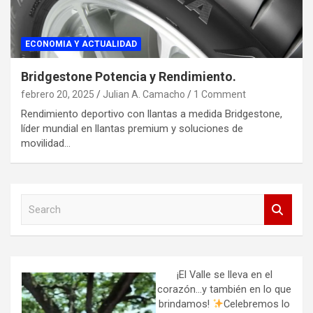
ECONOMIA Y ACTUALIDAD
Bridgestone Potencia y Rendimiento.
febrero 20, 2025
Julian A. Camacho
1 Comment
Rendimiento deportivo con llantas a medida Bridgestone,
líder mundial en llantas premium y soluciones de
movilidad…
S
e
a
r
c
h
¡El Valle se lleva en el
corazón…y también en lo que
brindamos!
Celebremos lo