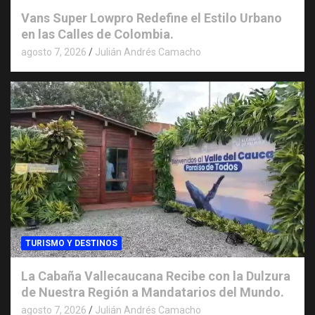
Vans Super Lowpro Redefine el Estilo Urbano
en las Calles de Colombia.
agosto 7, 2026
Julián Andrés Camacho
TURISMO Y DESTINOS
La Cabaña Vallecaucana Recibe con la Dulzura
de Nuestra Región a Mandatarios del Mundo.
agosto 7, 2026
Julián Andrés Camacho