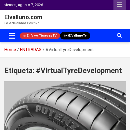
viernes, agosto 7, 2026
Elvalluno.com
La Actualidad Positiva.
En Vivo TimecasTV
ElVallunoTv
Home
ENTRADAS
#VirtualTyreDevelopment
Skip
to
Etiqueta:
#VirtualTyreDevelopment
content