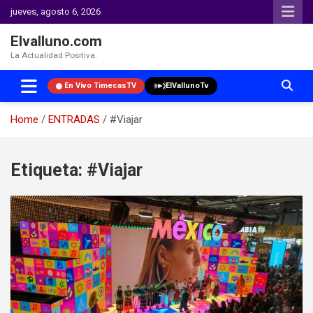
jueves, agosto 6, 2026
Elvalluno.com
La Actualidad Positiva.
En Vivo TimecasTV
ElVallunoTv
Home
ENTRADAS
#Viajar
Skip
to
Etiqueta:
#Viajar
content