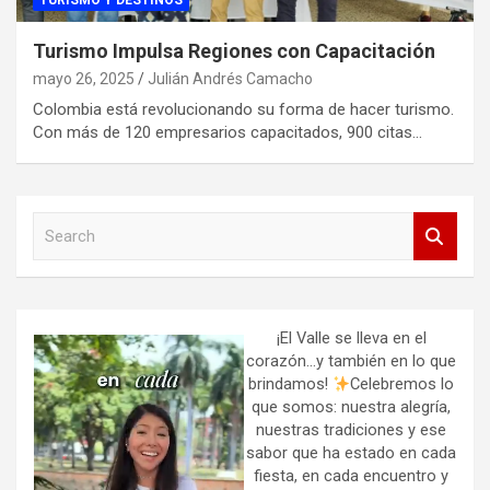
TURISMO Y DESTINOS
Turismo Impulsa Regiones con Capacitación
mayo 26, 2025
Julián Andrés Camacho
Colombia está revolucionando su forma de hacer turismo.
Con más de 120 empresarios capacitados, 900 citas…
S
e
a
r
c
h
¡El Valle se lleva en el
corazón…y también en lo que
brindamos!
Celebremos lo
que somos: nuestra alegría,
nuestras tradiciones y ese
sabor que ha estado en cada
fiesta, en cada encuentro y