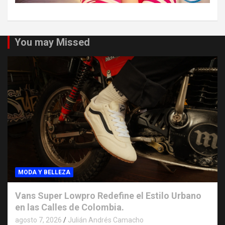
You may Missed
MODA Y BELLEZA
Vans Super Lowpro Redefine el Estilo Urbano
en las Calles de Colombia.
agosto 7, 2026
Julián Andrés Camacho