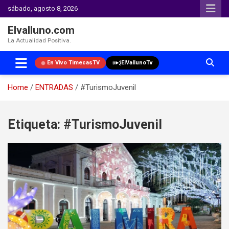
sábado, agosto 8, 2026
Elvalluno.com
La Actualidad Positiva.
En Vivo TimecasTV
ElVallunoTv
Home
ENTRADAS
#TurismoJuvenil
Skip
to
Etiqueta:
#TurismoJuvenil
content