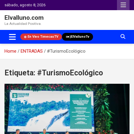
sábado, agosto 8, 2026
Elvalluno.com
La Actualidad Positiva.
En Vivo TimecasTV
ElVallunoTv
Home
ENTRADAS
#TurismoEcológico
Skip
to
Etiqueta:
#TurismoEcológico
content