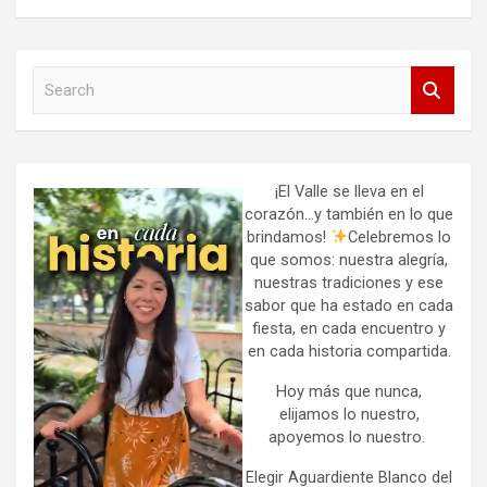
S
e
a
r
c
h
¡El Valle se lleva en el
corazón…y también en lo que
brindamos!
Celebremos lo
que somos: nuestra alegría,
nuestras tradiciones y ese
sabor que ha estado en cada
fiesta, en cada encuentro y
en cada historia compartida.
Hoy más que nunca,
elijamos lo nuestro,
apoyemos lo nuestro.
Elegir Aguardiente Blanco del