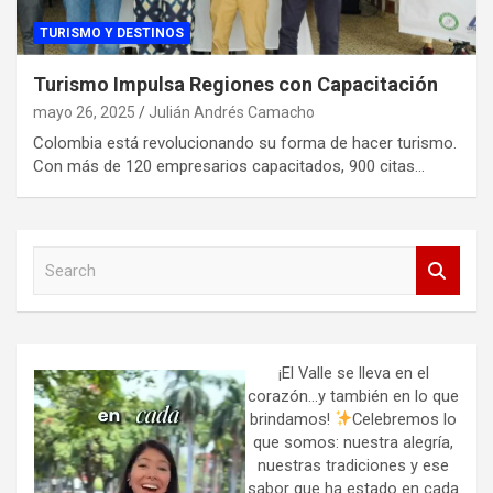
TURISMO Y DESTINOS
Turismo Impulsa Regiones con Capacitación
mayo 26, 2025
Julián Andrés Camacho
Colombia está revolucionando su forma de hacer turismo.
Con más de 120 empresarios capacitados, 900 citas…
S
e
a
r
c
h
¡El Valle se lleva en el
corazón…y también en lo que
brindamos!
Celebremos lo
que somos: nuestra alegría,
nuestras tradiciones y ese
sabor que ha estado en cada