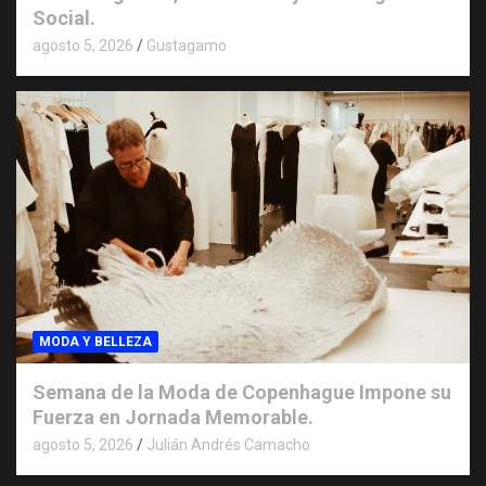
Social.
agosto 5, 2026
Gustagamo
MODA Y BELLEZA
Semana de la Moda de Copenhague Impone su
Fuerza en Jornada Memorable.
agosto 5, 2026
Julián Andrés Camacho