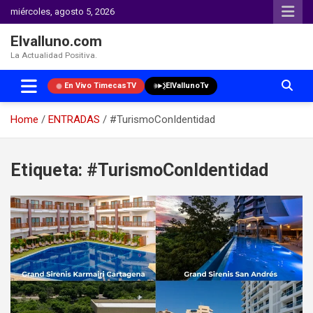
miércoles, agosto 5, 2026
Elvalluno.com
La Actualidad Positiva.
En Vivo TimecasTV
ElVallunoTv
Home
ENTRADAS
#TurismoConIdentidad
Skip
to
Etiqueta:
#TurismoConIdentidad
content