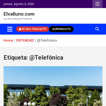
jueves, agosto 6, 2026
Elvalluno.com
La Actualidad Positiva.
En Vivo TimecasTV
ElVallunoTv
Home
ENTRADAS
@Telefónica
Skip
to
Etiqueta:
@Telefónica
content