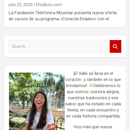
julio 25, 2023
ElValluno.com
La Fundación Telefónica Movistar presenta nueva oferta
de cursos de su programa «Conecta Empleo» con el…
S
e
a
r
c
h
¡El Valle se lleva en el
corazón…y también en lo que
brindamos!
Celebremos lo
que somos: nuestra alegría,
nuestras tradiciones y ese
sabor que ha estado en cada
fiesta, en cada encuentro y
en cada historia compartida.
Hoy más que nunca,