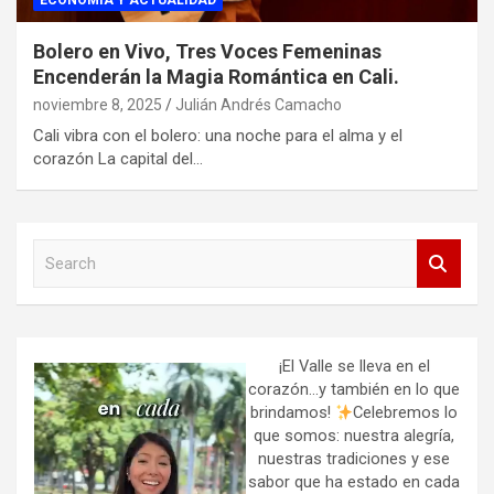
ECONOMIA Y ACTUALIDAD
Bolero en Vivo, Tres Voces Femeninas
Encenderán la Magia Romántica en Cali.
noviembre 8, 2025
Julián Andrés Camacho
Cali vibra con el bolero: una noche para el alma y el
corazón La capital del…
S
e
a
r
c
h
¡El Valle se lleva en el
corazón…y también en lo que
brindamos!
Celebremos lo
que somos: nuestra alegría,
nuestras tradiciones y ese
sabor que ha estado en cada