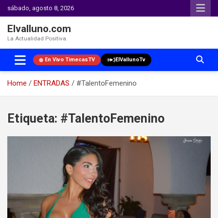
sábado, agosto 8, 2026
Elvalluno.com
La Actualidad Positiva.
En Vivo TimecasTV
ElVallunoTv
Home
ENTRADAS
#TalentoFemenino
Skip
to
Etiqueta:
#TalentoFemenino
content