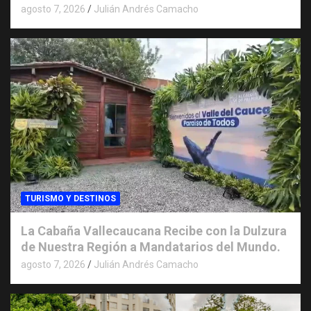
agosto 7, 2026
Julián Andrés Camacho
TURISMO Y DESTINOS
La Cabaña Vallecaucana Recibe con la Dulzura
de Nuestra Región a Mandatarios del Mundo.
agosto 7, 2026
Julián Andrés Camacho