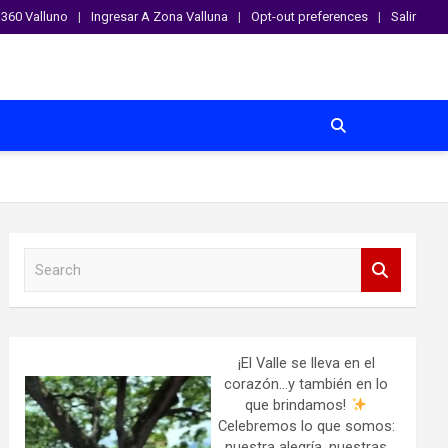
360 Valluno
Ingresar A Zona Valluna
Opt-out preferences
Salir
S
e
a
r
c
h
¡El Valle se lleva en el
corazón…y también en lo
que brindamos!
Celebremos lo que somos:
nuestra alegría, nuestras