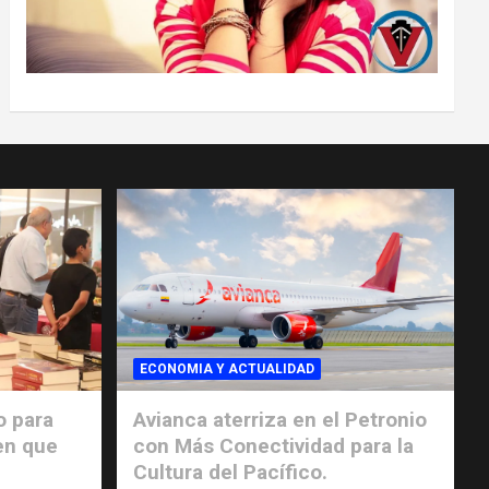
ECONOMIA Y ACTUALIDAD
o para
Avianca aterriza en el Petronio
en que
con Más Conectividad para la
Cultura del Pacífico.