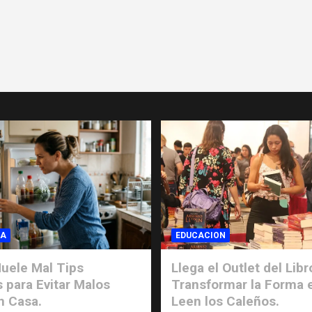
IA
EDUCACION
uele Mal Tips
Llega el Outlet del Libr
s para Evitar Malos
Transformar la Forma 
n Casa.
Leen los Caleños.