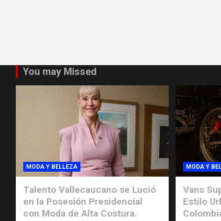
You may Missed
MODA Y BELLEZA
MODA Y BE
Talento Vallecaucano se Lució
Vans Sup
en la Posesión Presidencial
Estilo U
con Moda de Alta Costura.
Colombi