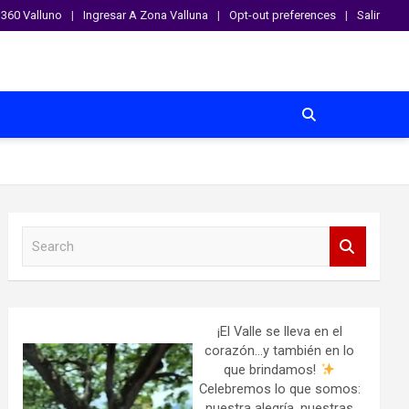
360 Valluno
Ingresar A Zona Valluna
Opt-out preferences
Salir
S
e
a
r
c
h
¡El Valle se lleva en el
corazón…y también en lo
que brindamos!
Celebremos lo que somos:
nuestra alegría, nuestras