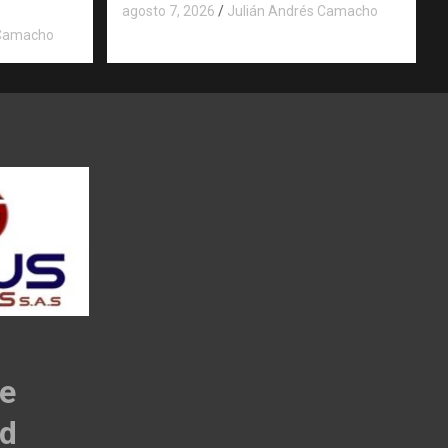
agosto 7, 2026
Julián Andrés Camacho
 Camacho
de
ad