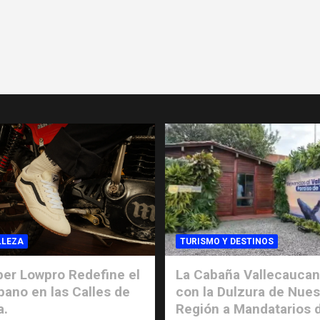
LLEZA
TURISMO Y DESTINOS
er Lowpro Redefine el
La Cabaña Vallecaucan
rbano en las Calles de
con la Dulzura de Nues
a.
Región a Mandatarios 