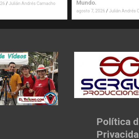
Mundo.
026
Julián Andrés Camacho
agosto 7, 2026
Julián Andrés
Política 
Privacid