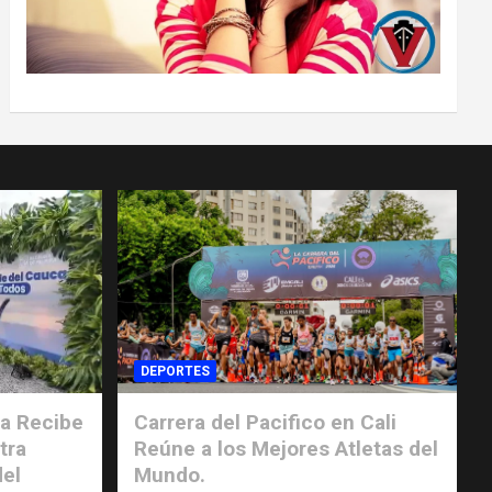
DEPORTES
a Recibe
Carrera del Pacifico en Cali
tra
Reúne a los Mejores Atletas del
del
Mundo.