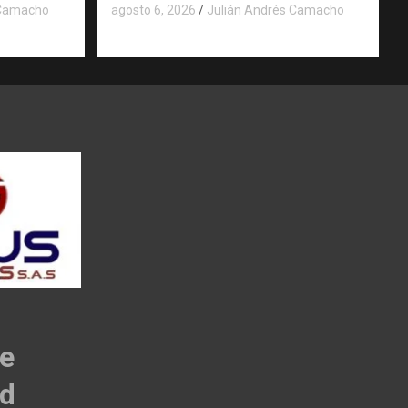
 Camacho
agosto 6, 2026
Julián Andrés Camacho
de
ad