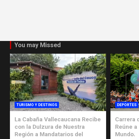
You may Missed
TURISMO Y DESTINOS
DEPORTES
La Cabaña Vallecaucana Recibe
Carrera d
con la Dulzura de Nuestra
Reúne a 
Región a Mandatarios del
Mundo.