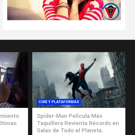
CINE Y PLATAFORMAS
imiento
Spider-Man Película Más
ltimas
Taquillera Revienta Récords en
Salas de Todo el Planeta.