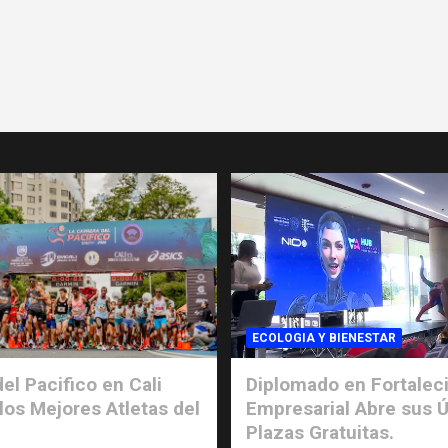
ECOLOGIA Y BIENESTAR
el Pacifico en Cali
Diplomado en Fortalec
los Mejores Atletas del
Empresarial Abre sus Ú
Plazas Gratuitas.