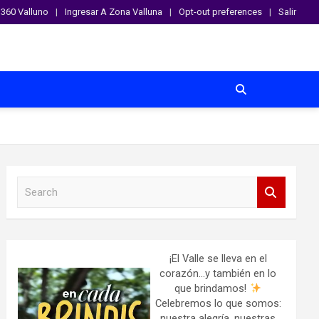
360 Valluno
Ingresar A Zona Valluna
Opt-out preferences
Salir
S
e
a
r
c
h
¡El Valle se lleva en el
corazón…y también en lo
que brindamos!
Celebremos lo que somos:
nuestra alegría, nuestras