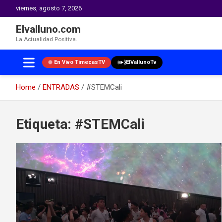
viernes, agosto 7, 2026
Elvalluno.com
La Actualidad Positiva.
En Vivo TimecasTV
ElVallunoTv
Home
ENTRADAS
#STEMCali
Skip
to
Etiqueta:
#STEMCali
content